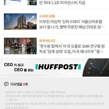
안 최대 1.3조 라이선스비 지급
소비자·유통
이부진 야심작 '신라스테이' 서울신라호텔
보다 잘 나가, 평택·주문진·해남·건대로 성
장판 더 넓힌다
화학·에너지
'한수원 협력사' 미국 오클로 SMR 연구용 원
자로 '임계 상태' 도달, 미국 에너지부 "중요
한 이정표"
기사댓글
0
개
200자까지 쓰실 수 있습니다. (현재 0 byte / 최대 400byte)
저작권 등 다른 사람의 권리를 침해하거나 명예를 훼손하는 댓글은 관련 법률에 의해 제재를 받을
수 있습니다.
타인에게 불쾌감을 주는 욕설 등 비하하는 단어가 내용에 포함되거나 인신공격성 글은 관리자의 판
단에 의해 삭제 합니다.