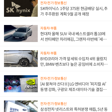
전자·전기·정보통신
SK하이닉스 1주당 375원 현금배당 실시, 추
가 주주환원 계획 9월 공개 예정
자동차·부품
현대차 올해 SUV 국내 베스트셀러 톱10에
서 싼타페만 자리매김, 그랜저·아반떼 '세단
쌍끌이'로 내수 방어
자동차·부품
BYD코리아 가격 앞세워 수입차 4위 올랐지
만, BMW·벤츠보다 높은 공임비에 소비자
불만 폭발
전자·전기·정보통신
[AI 뭉쳐야 산다⑧] LG·엔비디아 '피지컬 AI'
동맹 강화, 구광모 제조·데이터·기술 결집
해 종합 로보틱스 기업으로
전자·전기·정보통신
삼성전자 넷리스트와 특허분쟁 매듭, 5년 동