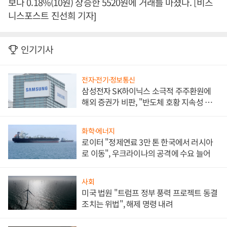
보다 0.18%(10원) 상승한 5520원에 거래를 마쳤다. [비즈
니스포스트 진선희 기자]
인기기사
전자·전기·정보통신
삼성전자 SK하이닉스 소극적 주주환원에
해외 증권가 비판, "반도체 호황 지속성 의
문"
화학·에너지
로이터 "정제연료 3만 톤 한국에서 러시아
로 이동", 우크라이나의 공격에 수요 늘어
사회
미국 법원 "트럼프 정부 풍력 프로젝트 동결
조치는 위법", 해제 명령 내려