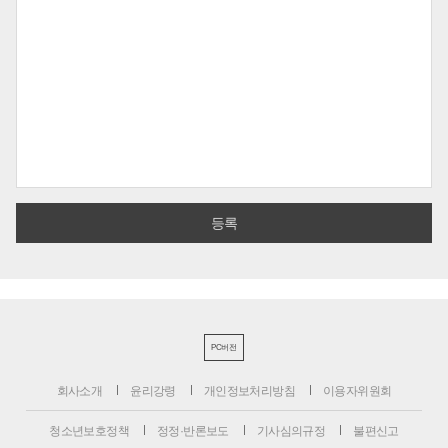
PC버전
회사소개
윤리강령
개인정보처리방침
이용자위원회
청소년보호정책
정정·반론보도
기사심의규정
불편신고