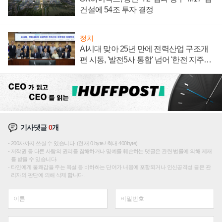
건설에 54조 투자 결정
정치
AI시대 맞아 25년 만에 전력산업 구조개
편 시동, '발전5사 통합' 넘어 '한전 지주사'
재편론도
기사댓글
0
개
200자까지 쓰실 수 있습니다. (현재 0 byte / 최대 400byte)
저작권 등 다른 사람의 권리를 침해하거나 명예를 훼손하는 댓글은 관련 법률에 의해 제재
를 받을 수 있습니다.
타인에게 불쾌감을 주는 욕설 등 비하하는 단어가 내용에 포함되거나 인신공격성 글은 관
리자의 판단에 의해 삭제 합니다.