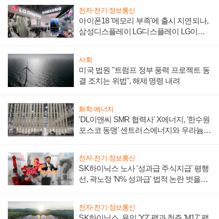
전자·전기·정보통신
아이폰18 '메모리 부족'에 출시 지연되나,
삼성디스플레이 LG디스플레이 LG이노
텍 '탈애플' 수익 다각화 속도
사회
미국 법원 "트럼프 정부 풍력 프로젝트 동
결 조치는 위법", 해제 명령 내려
화학·에너지
'DL이앤씨 SMR 협력사' X에너지, '한수원
포스코 동맹' 센트러스에너지와 우라늄
계약 체결
전자·전기·정보통신
SK하이닉스 노사 '성과급 주식지급' 평행
선, 곽노정 'N% 성과급' 법적 논란 벗을지
주목
전자·전기·정보통신
SK하이닉스, 용인 'Y2' 팹과 청주 'M17' 팹