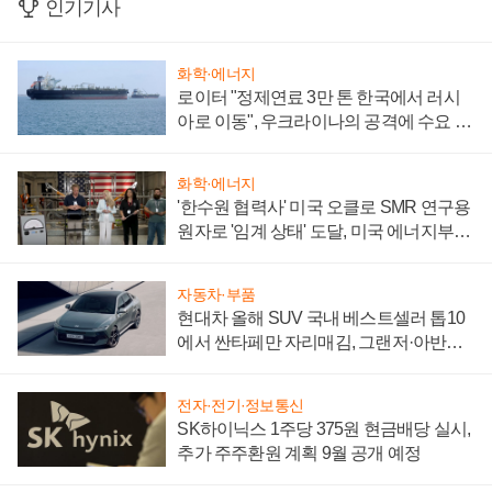
인기기사
화학·에너지
로이터 "정제연료 3만 톤 한국에서 러시
아로 이동", 우크라이나의 공격에 수요 늘
어
화학·에너지
'한수원 협력사' 미국 오클로 SMR 연구용
원자로 '임계 상태' 도달, 미국 에너지부
"중요한 이정표"
자동차·부품
현대차 올해 SUV 국내 베스트셀러 톱10
에서 싼타페만 자리매김, 그랜저·아반떼
'세단 쌍끌이'로 내수 방어
전자·전기·정보통신
SK하이닉스 1주당 375원 현금배당 실시,
추가 주주환원 계획 9월 공개 예정