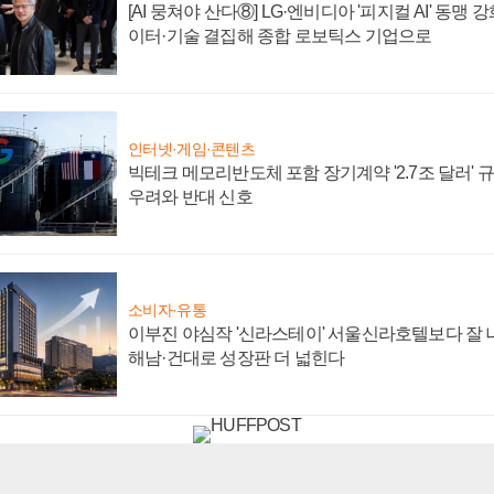
[AI 뭉쳐야 산다⑧] LG·엔비디아 '피지컬 AI' 동맹 
이터·기술 결집해 종합 로보틱스 기업으로
인터넷·게임·콘텐츠
빅테크 메모리반도체 포함 장기계약 '2.7조 달러' 규모
우려와 반대 신호
소비자·유통
이부진 야심작 '신라스테이' 서울신라호텔보다 잘 나
해남·건대로 성장판 더 넓힌다