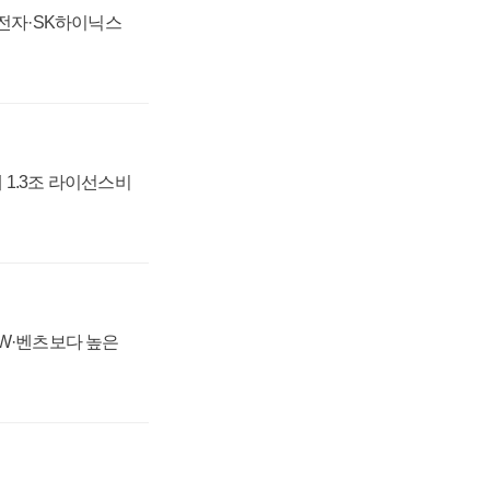
성전자·SK하이닉스
 1.3조 라이선스비
MW·벤츠보다 높은