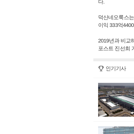
다.
덕산네오룩스는 20
이익 333억44
2019년과 비교해
포스트 진선희 
인기기사