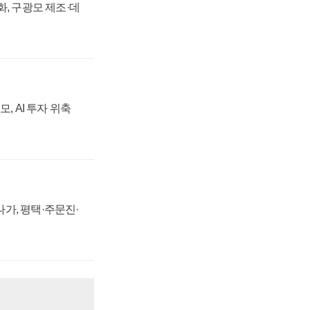
강화, 구광모 제조·데
, AI 투자 위축
가, 평택·주문진·