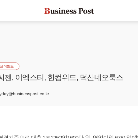
실적발표
 씨젠, 이엑스티, 한컴위드, 덕산네오룩스
6
ay@businesspost.co.kr
연결기준으로 매출 1조1252억1600만 원, 영업이익 6761억9천