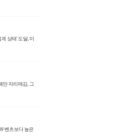
계 상태' 도달, 미
페만 자리매김, 그
MW·벤츠보다 높은