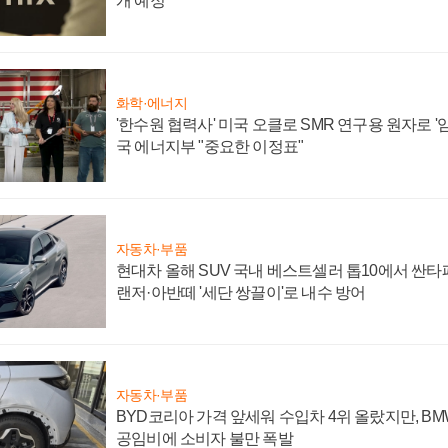
개 예정
화학·에너지
'한수원 협력사' 미국 오클로 SMR 연구용 원자로 '임
국 에너지부 "중요한 이정표"
자동차·부품
현대차 올해 SUV 국내 베스트셀러 톱10에서 싼타
랜저·아반떼 '세단 쌍끌이'로 내수 방어
자동차·부품
BYD코리아 가격 앞세워 수입차 4위 올랐지만, B
공임비에 소비자 불만 폭발