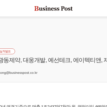
실적발표
 광동제약, 대웅개발, 예선테크, 에이텍티앤,
4
ng@businesspost.co.kr
0년 연결기준으로 매출 1조2437억7천만 원, 영업이익 465억9