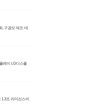
강화, 구광모 제조·데
스플레이 LG디스플
 1.3조 라이선스비