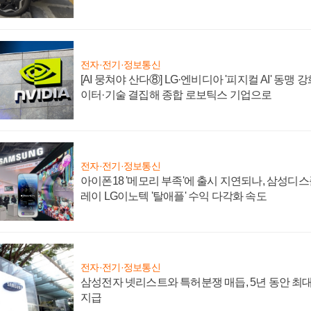
전자·전기·정보통신
[AI 뭉쳐야 산다⑧] LG·엔비디아 '피지컬 AI' 동맹 
이터·기술 결집해 종합 로보틱스 기업으로
전자·전기·정보통신
아이폰18 '메모리 부족'에 출시 지연되나, 삼성디
레이 LG이노텍 '탈애플' 수익 다각화 속도
전자·전기·정보통신
삼성전자 넷리스트와 특허분쟁 매듭, 5년 동안 최대
지급