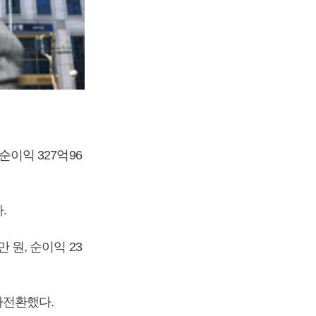
순이익 327억96
.
 원, 순이익 23
흑자전환했다.