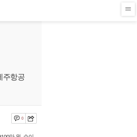
 제주항공
0
100만 원, 순이