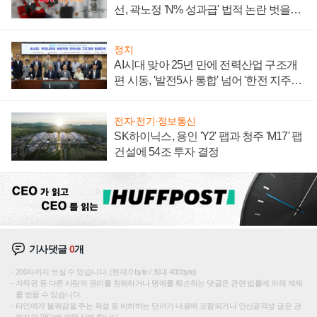
선, 곽노정 'N% 성과급' 법적 논란 벗을지
주목
정치
AI시대 맞아 25년 만에 전력산업 구조개
편 시동, '발전5사 통합' 넘어 '한전 지주사'
재편론도
전자·전기·정보통신
SK하이닉스, 용인 'Y2' 팹과 청주 'M17' 팹
건설에 54조 투자 결정
기사댓글
0
개
200자까지 쓰실 수 있습니다. (현재 0 byte / 최대 400byte)
저작권 등 다른 사람의 권리를 침해하거나 명예를 훼손하는 댓글은 관련 법률에 의해 제재
를 받을 수 있습니다.
타인에게 불쾌감을 주는 욕설 등 비하하는 단어가 내용에 포함되거나 인신공격성 글은 관
리자의 판단에 의해 삭제 합니다.