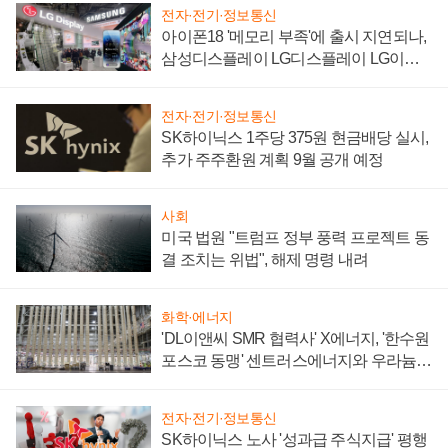
전자·전기·정보통신
아이폰18 '메모리 부족'에 출시 지연되나,
삼성디스플레이 LG디스플레이 LG이노
텍 '탈애플' 수익 다각화 속도
전자·전기·정보통신
SK하이닉스 1주당 375원 현금배당 실시,
추가 주주환원 계획 9월 공개 예정
사회
미국 법원 "트럼프 정부 풍력 프로젝트 동
결 조치는 위법", 해제 명령 내려
화학·에너지
'DL이앤씨 SMR 협력사' X에너지, '한수원
포스코 동맹' 센트러스에너지와 우라늄
계약 체결
전자·전기·정보통신
SK하이닉스 노사 '성과급 주식지급' 평행