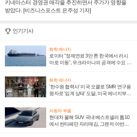
키네마스터 경영권 매각을 추진하면서 주가가 영향을
받았다. [비즈니스포스트 은주성 기자]
인기기사
화학·에너지
로이터 "정제연료 3만 톤 한국에서 러시
아로 이동", 우크라이나의 공격에 수요 늘
어
화학·에너지
'한수원 협력사' 미국 오클로 SMR 연구용
원자로 '임계 상태' 도달, 미국 에너지부
"중요한 이정표"
자동차·부품
현대차 올해 SUV 국내 베스트셀러 톱10
에서 싼타페만 자리매김, 그랜저·아반떼
'세단 쌍끌이'로 내수 방어