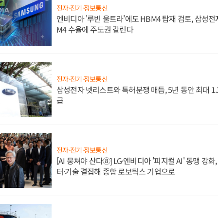
전자·전기·정보통신
엔비디아 '루빈 울트라'에도 HBM4 탑재 검토, 삼성전
M4 수율에 주도권 갈린다
전자·전기·정보통신
삼성전자 넷리스트와 특허분쟁 매듭, 5년 동안 최대 1
급
전자·전기·정보통신
[AI 뭉쳐야 산다⑧] LG·엔비디아 '피지컬 AI' 동맹 강
터·기술 결집해 종합 로보틱스 기업으로