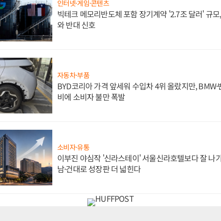
인터넷·게임·콘텐츠
빅테크 메모리반도체 포함 장기계약 '2.7조 달러' 규모,
와 반대 신호
자동차·부품
BYD코리아 가격 앞세워 수입차 4위 올랐지만, BMW
비에 소비자 불만 폭발
소비자·유통
이부진 야심작 '신라스테이' 서울신라호텔보다 잘 나가
남·건대로 성장판 더 넓힌다