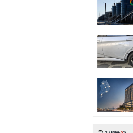
기사댓글
0
개