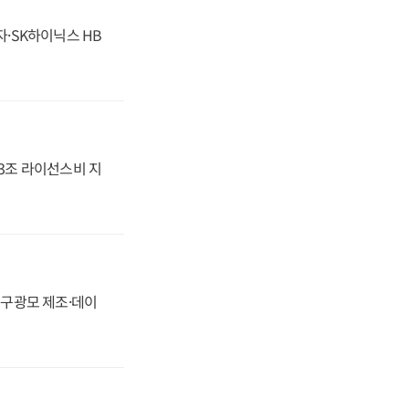
자·SK하이닉스 HB
.3조 라이선스비 지
화, 구광모 제조·데이