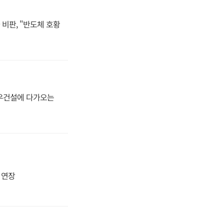
비판, "반도체 호황
대우건설에 다가오는
지 연장