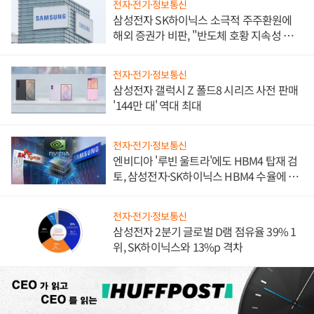
전자·전기·정보통신
삼성전자 SK하이닉스 소극적 주주환원에
해외 증권가 비판, "반도체 호황 지속성 의
문"
전자·전기·정보통신
삼성전자 갤럭시 Z 폴드8 시리즈 사전 판매
'144만 대' 역대 최대
전자·전기·정보통신
엔비디아 '루빈 울트라'에도 HBM4 탑재 검
토, 삼성전자·SK하이닉스 HBM4 수율에 주
도권 갈린다
전자·전기·정보통신
삼성전자 2분기 글로벌 D램 점유율 39% 1
위, SK하이닉스와 13%p 격차