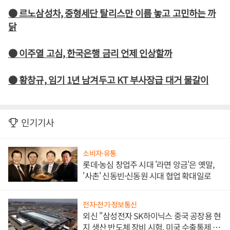
● 르노삼성차, 중형세단 탈리스만 이름 놓고 고민하는 까
닭
● 이주열 고심, 한국은행 금리 언제 인상할까
● 황창규, 임기 1년 남겨두고 KT 부사장급 대거 물갈이
인기기사
소비자·유통
롯데·농심 창업주 시대 '라면 앙금'은 옛말,
'사촌' 신동빈·신동원 시대 협업 확대일로
전자·전기·정보통신
외신 "삼성전자 SK하이닉스 중국 공장용 현
지 생산 반도체 장비 시험, 미국 수출통제 대