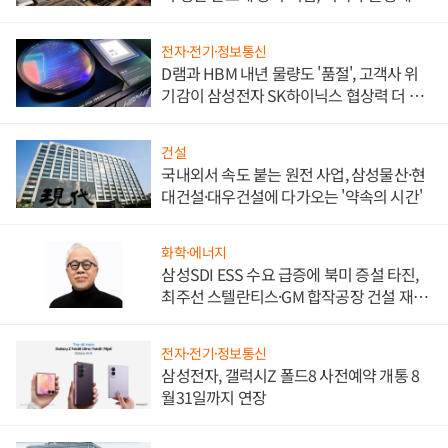
비"
전자·전기·정보통신
D램과 HBM 내년 물량도 '품절', 고객사 위
기감이 삼성전자 SK하이닉스 협상력 더 키
워
건설
국내외서 속도 붙는 원전 사업, 삼성물산·현
대건설·대우건설에 다가오는 '약속의 시간'
화학·에너지
삼성SDI ESS 수요 급증에 북미 증설 타진,
최주선 스텔란티스·GM 합작공장 건설 재추
진하나
전자·전기·정보통신
삼성전자, 갤럭시Z 폴드8 사전예약 개통 8
월31일까지 연장