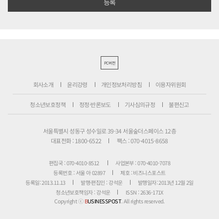
PC버전
회사소개
윤리강령
개인정보처리방침
이용자위원회
청소년보호정책
정정·반론보도
기사심의규정
불편신고
서울특별시 성동구 성수일로 39-34 서울숲더스페이스 12층
대표전화 : 1800-6522
팩스 : 070-4015-8658
편집국 : 070-4010-8512
사업본부 : 070-4010-7078
등록번호 : 서울 아 02897
제호 : 비즈니스포스트
등록일: 2013.11.13
발행·편집인 : 강석운
발행일자: 2013년 12월 2일
청소년보호책임자 : 강석운
ISSN : 2636-171X
Copyright ⓒ
B
USINESSPOST
. All rights reserved.