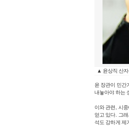
▲ 윤상직 산자
윤 장관이 민간
내놓아야 하는 
이와 관련
,
시중
얻고 있다
.
그래
석도 강하게 제