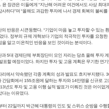
.
윤 장관은 이들에게
“
지난해 어려운 여건에서도 사상 최대
감사하다
”
며
“
올해도 과감한 투자에 나서 경제 회복의 불씨를
단의 반응은 시큰둥했다
. “
기업이 마음 놓고 투자할 수 있는 
이었다
.
정부의 규제 개혁보다 기업의 적극적인 투자를 요청한 
점을 알고 미온적인 반응을 보인 것이라는 분석이다
.
단과
5
대 경제단체 부회장단이 모인 자리는 당초 올해 투자 
 발표할 예정이었다
.
하지만 투자 및 고용 계획은 무기한 연
자리에서 약속됐던 각종 계획의 성과 발표도 흐지부지됐다
. 
과 간담회에서
155
조원에 달하는 투자와
14
만명을 신규로 
013
년도 투자 및 고용 이행 실적 발표가 미뤄진 것은 어이없
았다는 이유였다
.
부터
22
일까지 박근혜 대통령의 인도 및 스위스 순방을 수행