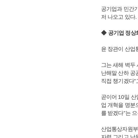
공기업과 민간기
저 나오고 있다
.
◆
공기업 정상
윤 장관이 산업
그는 새해 벽두
난해말 산하 
직접 챙기겠다
”
곧이어
10
일 산
업 개혁을 명분
를 받겠다
”
는 
산업통상자원부
자력 그리고 남