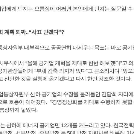
업에게 던지는 으름장이 어쩌면 본인에게 던지는 질문일 수
화 계획 퇴짜
..“
사표 받겠다
”?
통상자원부 내부적으로 공공연히 내세우는 목표는 바로 공기
 시무식에서
“
올해 공기업 개혁을 제대로 한번 해보겠다
”
고 
공공기관장들에게
“
부채 감축 의지가 없다
”
고 큰소리치며
“
앞으
고 선언한 것을 실행에 옮기겠다고 다시 한번 강조한 것이다
.
업통상자원부 산하 공기업의 수장을 불러들인 간담회 자리에
으로 호통이 이어졌다
.
“
경영정상화를 제대로 수행하지 못할 
으름장까지 놓았다
.
는 산하에 에너지 공기업만
12
개를 거느리고 있다
.
한국전력
동발전
,
서부발전
,
중부발전 등
5
대 발전 자회사를 비롯해 가