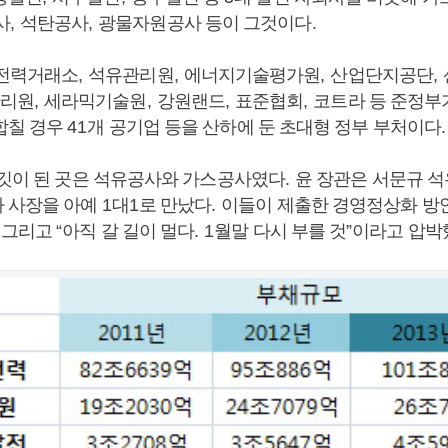
사
,
석탄공사
,
광물자원공사 등이 그것이다
.
전력거래소
,
석유관리원
,
에너지기술평가원
,
산업단지공단
,
리원
,
세라믹기술원
,
강원랜드
,
표준협회
,
코트라 등 준정부
합칠 경우
41
개 공기업 등을 산하에 둔 초대형 정부 부처이다
.
타깃이 된 곳은 석유공사와 가스공사였다
.
윤 장관은 서문규 
 사장을 아예
1
대
1
로 만났다
.
이들이 제출한 경영정상화 방
.
그리고
“
아직 갈 길이 멀다
. 1
월말 다시 부를 것
”
이라고 압박