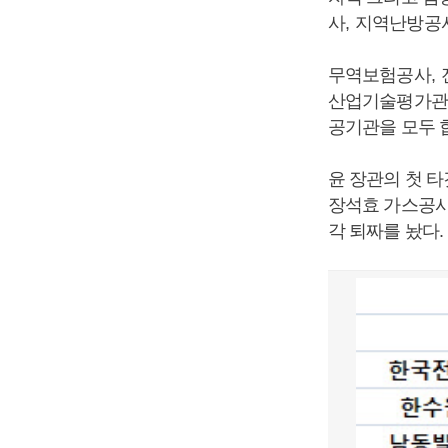
사
,
지역난방공
무역보험공사
,
산업기술평가관
공기관을 모두 
윤 장관의 첫 
장석효 가스공사
각 퇴짜를 놨다