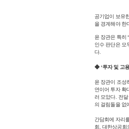
공기업이 보유한
을 경계해야 한
윤 장관은 특히
인수 판단은 모
다
.
◆
‘
투자 및 고
윤 장관이 조성
연이어 투자 확
러 모았다
.
전달
의 걸림돌을 없
간담회에 자리를
회
,
대한상공회