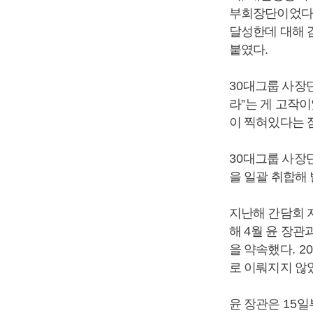
부회장단이었다
달성한데 대해 
붙였다
.
30
대그룹 사장
라
”
는 게 고작
이 찍혀있다는 
30
대그룹 사장
을 일괄 취합해
지난해 간담회 
해
4
월 윤 장관
을 약속했다
. 2
로 이뤄지지 않
윤 장관은
15
일