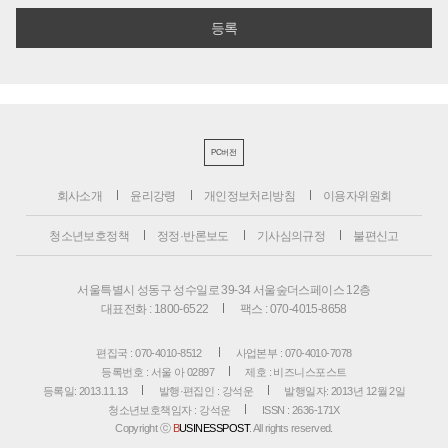
PC버전
회사소개
윤리강령
개인정보처리방침
이용자위원회
청소년보호정책
정정·반론보도
기사심의규정
불편신고
서울특별시 성동구 성수일로 39-34 서울숲더스페이스 12층
대표전화 : 1800-6522
팩스 : 070-4015-8658
편집국 : 070-4010-8512
사업본부 : 070-4010-7078
등록번호 : 서울 아 02897
제호 : 비즈니스포스트
등록일: 2013.11.13
발행·편집인 : 강석운
발행일자: 2013년 12월 2일
청소년보호책임자 : 강석운
ISSN : 2636-171X
Copyright ⓒ
B
USINESSPOST
. All rights reserved.