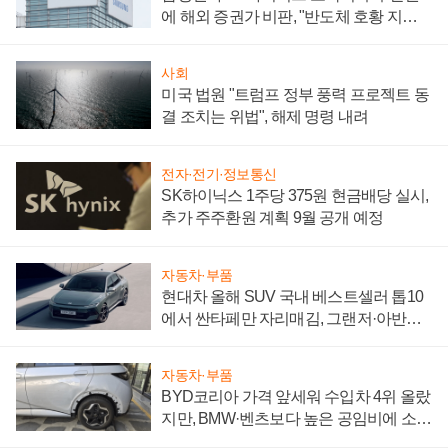
에 해외 증권가 비판, "반도체 호황 지속
성 의문"
사회
미국 법원 "트럼프 정부 풍력 프로젝트 동
결 조치는 위법", 해제 명령 내려
전자·전기·정보통신
SK하이닉스 1주당 375원 현금배당 실시,
추가 주주환원 계획 9월 공개 예정
자동차·부품
현대차 올해 SUV 국내 베스트셀러 톱10
에서 싼타페만 자리매김, 그랜저·아반떼
'세단 쌍끌이'로 내수 방어
자동차·부품
BYD코리아 가격 앞세워 수입차 4위 올랐
지만, BMW·벤츠보다 높은 공임비에 소비
자 불만 폭발