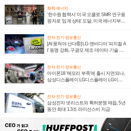
화학·에너지
'한수원 협력사' 미국 오클로 SMR 연구용
원자로 '임계 상태' 도달, 미국 에너지부
"중요한 이정표"
전자·전기·정보통신
[AI 뭉쳐야 산다⑧] LG·엔비디아 '피지컬 A
I' 동맹 강화, 구광모 제조·데이터·기술 결
집해 종합 로보틱스 기업으로
전자·전기·정보통신
아이폰18 '메모리 부족'에 출시 지연되나,
삼성디스플레이 LG디스플레이 LG이노
텍 '탈애플' 수익 다각화 속도
전자·전기·정보통신
삼성전자 넷리스트와 특허분쟁 매듭, 5년
동안 최대 1.3조 라이선스비 지급