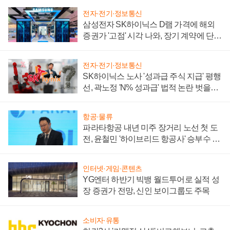
전자·전기·정보통신
삼성전자 SK하이닉스 D램 가격에 해외
증권가 '고점' 시각 나와, 장기 계약에 단점
부각
전자·전기·정보통신
SK하이닉스 노사 '성과급 주식 지급' 평행
선, 곽노정 'N% 성과급' 법적 논란 벗을지
주목
항공·물류
파라타항공 내년 미주 장거리 노선 첫 도
전, 윤철민 '하이브리드 항공사' 승부수 통
할까
인터넷·게임·콘텐츠
YG엔터 하반기 빅뱅 월드투어로 실적 성
장 증권가 전망, 신인 보이그룹도 주목
소비자·유통