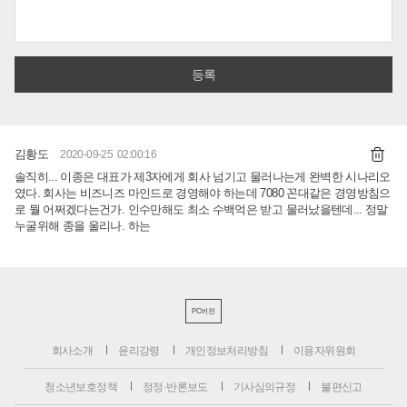
김황도
2020-09-25 02:00:16
솔직히... 이종은 대표가 제3자에게 회사 넘기고 물러나는게 완벽한 시나리오
였다. 회사는 비즈니즈 마인드로 경영해야 하는데 7080 꼰대같은 경영방침으
로 뭘 어쩌겠다는건가. 인수만해도 최소 수백억은 받고 물러났을텐데... 정말
누굴위해 종을 울리나. 하는
PC버전
회사소개
윤리강령
개인정보처리방침
이용자위원회
청소년보호정책
정정·반론보도
기사심의규정
불편신고