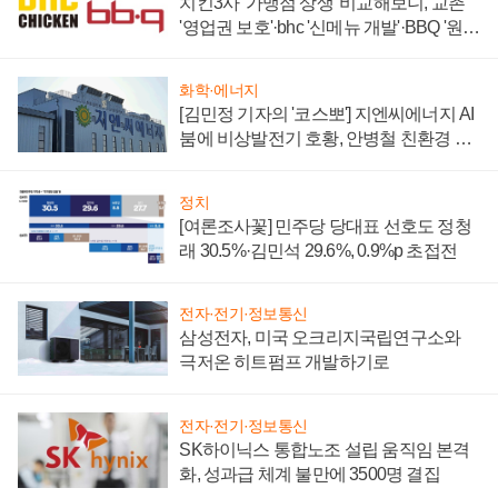
치킨3사 '가맹점 상생' 비교해보니, 교촌
'영업권 보호'·bhc '신메뉴 개발'·BBQ '원가
부담'
화학·에너지
[김민정 기자의 '코스뽀'] 지엔씨에너지 AI
붐에 비상발전기 호황, 안병철 친환경 에
너지 발전전문기업 향한다
정치
[여론조사꽃] 민주당 당대표 선호도 정청
래 30.5%·김민석 29.6%, 0.9%p 초접전
전자·전기·정보통신
삼성전자, 미국 오크리지국립연구소와
극저온 히트펌프 개발하기로
전자·전기·정보통신
SK하이닉스 통합노조 설립 움직임 본격
화, 성과급 체계 불만에 3500명 결집