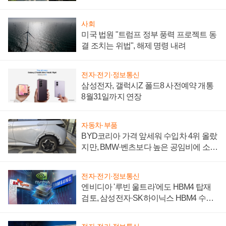
시간'
사회
미국 법원 "트럼프 정부 풍력 프로젝트 동
결 조치는 위법", 해제 명령 내려
전자·전기·정보통신
삼성전자, 갤럭시Z 폴드8 사전예약 개통
8월31일까지 연장
자동차·부품
BYD코리아 가격 앞세워 수입차 4위 올랐
지만, BMW·벤츠보다 높은 공임비에 소비
자 불만 폭발
전자·전기·정보통신
엔비디아 '루빈 울트라'에도 HBM4 탑재
검토, 삼성전자·SK하이닉스 HBM4 수율
에 주도권 갈린다