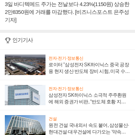
3일 바디텍메드 주가는 전날보다 4.23%(1150원) 상승한
2만8350원에 거래를 마감했다. [비즈니스포스트 은주성
기자]
인기기사
전자·전기·정보통신
로이터 "삼성전자 SK하이닉스 중국 공장
용 현지 생산 반도체 장비 시험, 미국 수출
통제 대비"
전자·전기·정보통신
삼성전자 SK하이닉스 소극적 주주환원
에 해외 증권가 비판, "반도체 호황 지속
성 의문"
건설
원전 건설 국내외서 속도 붙어, 삼성물산·
현대건설·대우건설에 다가오는 '약속의