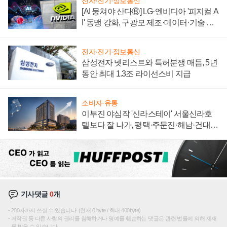
전자·전기·정보통신
[AI 뭉쳐야 산다⑧] LG·엔비디아 '피지컬 A
I' 동맹 강화, 구광모 제조·데이터·기술 결
집해 종합 로보틱스 기업으로
전자·전기·정보통신
삼성전자 넷리스트와 특허분쟁 매듭, 5년
동안 최대 1.3조 라이선스비 지급
소비자·유통
이부진 야심작 '신라스테이' 서울신라호
텔보다 잘 나가, 평택·주문진·해남·건대로
성장판 더 넓힌다
기사댓글
0
개
200자까지 쓰실 수 있습니다. (현재 0 byte / 최대 400byte)
저작권 등 다른 사람의 권리를 침해하거나 명예를 훼손하는 댓글은 관련 법률에 의해 제재
를 받을 수 있습니다.