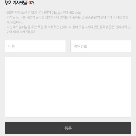
기사댓글
0
개
200자까지 쓰실 수 있습니다. (현재 0 byte / 최대 400byte)
저작권 등 다른 사람의 권리를 침해하거나 명예를 훼손하는 댓글은 관련 법률에 의해 제재를 받을
수 있습니다.
타인에게 불쾌감을 주는 욕설 등 비하하는 단어가 내용에 포함되거나 인신공격성 글은 관리자의 판
단에 의해 삭제 합니다.