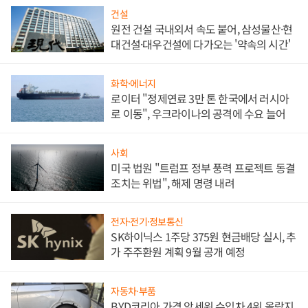
건설
원전 건설 국내외서 속도 붙어, 삼성물산·현
대건설·대우건설에 다가오는 '약속의 시간'
화학·에너지
로이터 "정제연료 3만 톤 한국에서 러시아
로 이동", 우크라이나의 공격에 수요 늘어
사회
미국 법원 "트럼프 정부 풍력 프로젝트 동결
조치는 위법", 해제 명령 내려
전자·전기·정보통신
SK하이닉스 1주당 375원 현금배당 실시, 추
가 주주환원 계획 9월 공개 예정
자동차·부품
BYD코리아 가격 앞세워 수입차 4위 올랐지