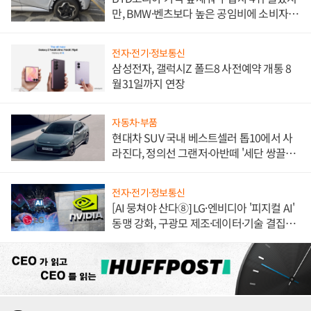
만, BMW·벤츠보다 높은 공임비에 소비자
불만 폭발
전자·전기·정보통신
삼성전자, 갤럭시Z 폴드8 사전예약 개통 8
월31일까지 연장
자동차·부품
현대차 SUV 국내 베스트셀러 톱10에서 사
라진다, 정의선 그랜저·아반떼 '세단 쌍끌
이'로 내수 방어
전자·전기·정보통신
[AI 뭉쳐야 산다⑧] LG·엔비디아 '피지컬 AI'
동맹 강화, 구광모 제조·데이터·기술 결집
해 종합 로보틱스 기업으로