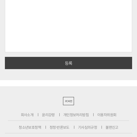
PC버전
회사소개
윤리강령
개인정보처리방침
이용자위원회
청소년보호정책
정정·반론보도
기사심의규정
불편신고