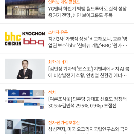
인터넷·게임·콘텐츠
YG엔터 하반기 빅뱅 월드투어로 실적 성장
증권가 전망, 신인 보이그룹도 주목
소비자·유통
치킨3사 '가맹점 상생' 비교해보니, 교촌 '영
업권 보호'·bhc '신메뉴 개발'·BBQ '원가 부
담'
화학·에너지
[김민정 기자의 '코스뽀'] 지엔씨에너지 AI 붐
에 비상발전기 호황, 안병철 친환경 에너지
발전전문기업 향한다
정치
[여론조사꽃] 민주당 당대표 선호도 정청래
30.5%·김민석 29.6%, 0.9%p 초접전
전자·전기·정보통신
삼성전자, 미국 오크리지국립연구소와 극저