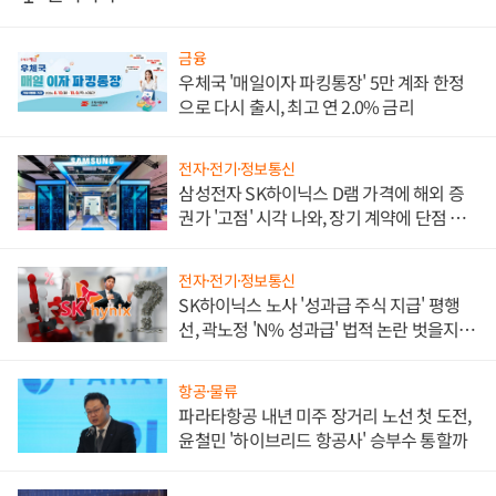
금융
우체국 '매일이자 파킹통장' 5만 계좌 한정
으로 다시 출시, 최고 연 2.0% 금리
전자·전기·정보통신
삼성전자 SK하이닉스 D램 가격에 해외 증
권가 '고점' 시각 나와, 장기 계약에 단점 부
각
전자·전기·정보통신
SK하이닉스 노사 '성과급 주식 지급' 평행
선, 곽노정 'N% 성과급' 법적 논란 벗을지 주
목
항공·물류
파라타항공 내년 미주 장거리 노선 첫 도전,
윤철민 '하이브리드 항공사' 승부수 통할까