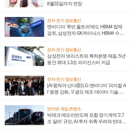
8월31일까지 연장
전자·전기·정보통신
엔비디아 '루빈 울트라'에도 HBM4 탑재
검토, 삼성전자·SK하이닉스 HBM4 수율
에 주도권 갈린다
전자·전기·정보통신
삼성전자 넷리스트와 특허분쟁 매듭, 5년
동안 최대 1.3조 라이선스비 지급
전자·전기·정보통신
[AI 뭉쳐야 산다⑧] LG·엔비디아 '피지컬 A
I' 동맹 강화, 구광모 제조·데이터·기술 결
집해 종합 로보틱스 기업으로
인터넷·게임·콘텐츠
빅테크 메모리반도체 포함 장기계약 '2.7
조 달러' 규모, AI 투자 위축 우려와 반대
신호