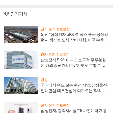
인기기사
전자·전기·정보통신
외신 "삼성전자 SK하이닉스 중국 공장용
현지 생산 반도체 장비 시험, 미국 수출통
제 대비"
전자·전기·정보통신
삼성전자 SK하이닉스 소극적 주주환원
에 해외 증권가 비판, "반도체 호황 지속
성 의문"
건설
국내외서 속도 붙는 원전 사업, 삼성물산·
현대건설·대우건설에 다가오는 '약속의
시간'
전자·전기·정보통신
삼성전자, 갤럭시Z 폴드8 사전예약 개통