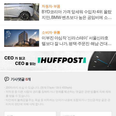
자동차·부품
BYD코리아 가격 앞세워 수입차 4위 올랐
지만, BMW·벤츠보다 높은 공임비에 소비
자 불만 폭발
소비자·유통
이부진 야심작 '신라스테이' 서울신라호
텔보다 잘 나가, 평택·주문진·해남·건대로
성장판 더 넓힌다
기사댓글
0
개
200자까지 쓰실 수 있습니다. (현재 0 byte / 최대 400byte)
저작권 등 다른 사람의 권리를 침해하거나 명예를 훼손하는 댓글은 관련 법률에 의해 제재
를 받을 수 있습니다.
타인에게 불쾌감을 주는 욕설 등 비하하는 단어가 내용에 포함되거나 인신공격성 글은 관
리자의 판단에 의해 삭제 합니다.