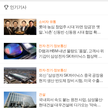
인기기사
소비자·유통
롯데·농심 창업주 시대 '라면 앙금'은 옛
말, '사촌' 신동빈·신동원 시대 협업 확대
일로
전자·전기·정보통신
D램과 HBM 내년 물량도 '품절', 고객사 위
기감이 삼성전자 SK하이닉스 협상력 더
키워
전자·전기·정보통신
외신 "삼성전자 SK하이닉스 중국 공장용
현지 생산 반도체 장비 시험, 미국 수출통
제 대비"
건설
국내외서 속도 붙는 원전 사업, 삼성물산·
현대건설·대우건설에 다가오는 '약속의