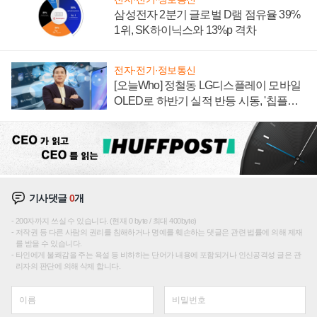
삼성전자 2분기 글로벌 D램 점유율 39%
1위, SK하이닉스와 13%p 격차
전자·전기·정보통신
[오늘Who] 정철동 LG디스플레이 모바일
OLED로 하반기 실적 반등 시동, '칩플레
이션'에 가격 인하 압박은 부담
기사댓글
0
개
200자까지 쓰실 수 있습니다. (현재 0 byte / 최대 400byte)
저작권 등 다른 사람의 권리를 침해하거나 명예를 훼손하는 댓글은 관련 법률에 의해 제재
를 받을 수 있습니다.
타인에게 불쾌감을 주는 욕설 등 비하하는 단어가 내용에 포함되거나 인신공격성 글은 관
리자의 판단에 의해 삭제 합니다.