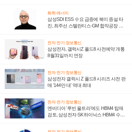
시간'
화학·에너지
삼성SDI ESS 수요 급증에 북미 증설 타
진, 최주선 스텔란티스·GM 합작공장 건
설 재추진하나
전자·전기·정보통신
삼성전자, 갤럭시Z 폴드8 사전예약 개통
8월31일까지 연장
전자·전기·정보통신
삼성전자 갤럭시 Z 폴드8 시리즈 사전 판
매 '144만 대' 역대 최대
전자·전기·정보통신
엔비디아 '루빈 울트라'에도 HBM4 탑재
검토, 삼성전자·SK하이닉스 HBM4 수율
에 주도권 갈린다
전자·전기·정보통신