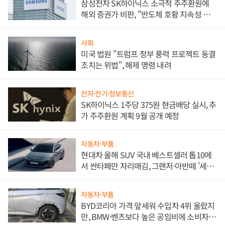
삼성전자 SK하이닉스 소극적 주주환원에
해외 증권가 비판, "반도체 호황 지속성 의
문"
사회
미국 법원 "트럼프 정부 풍력 프로젝트 동결
조치는 위법", 해제 명령 내려
전자·전기·정보통신
SK하이닉스 1주당 375원 현금배당 실시, 추
가 주주환원 계획 9월 공개 예정
자동차·부품
현대차 올해 SUV 국내 베스트셀러 톱10에
서 싼타페만 자리매김, 그랜저·아반떼 '세단
쌍끌이'로 내수 방어
자동차·부품
BYD코리아 가격 앞세워 수입차 4위 올랐지
만, BMW·벤츠보다 높은 공임비에 소비자