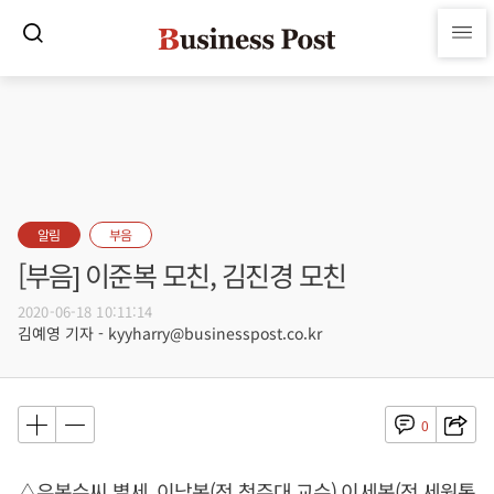
알림
부음
[부음] 이준복 모친, 김진경 모친
2020-06-18 10:11:14
김예영 기자 - kyyharry@businesspost.co.kr
0
△유복수씨 별세, 이남복(전 청주대 교수) 이세복(전 세원통