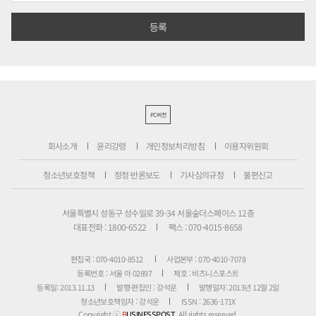
PC버전
회사소개
윤리강령
개인정보처리방침
이용자위원회
청소년보호정책
정정·반론보도
기사심의규정
불편신고
서울특별시 성동구 성수일로 39-34 서울숲더스페이스 12층
대표전화 : 1800-6522
팩스 : 070-4015-8658
편집국 : 070-4010-8512
사업본부 : 070-4010-7078
등록번호 : 서울 아 02897
제호 : 비즈니스포스트
등록일: 2013.11.13
발행·편집인 : 강석운
발행일자: 2013년 12월 2일
청소년보호책임자 : 강석운
ISSN : 2636-171X
Copyright ⓒ
B
USINESSPOST
. All rights reserved.