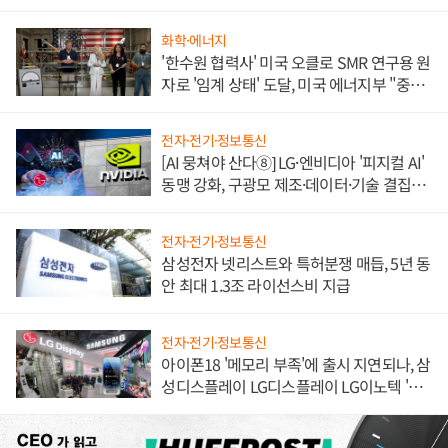
불만 폭발
화학·에너지
'한수원 협력사' 미국 오클로 SMR 연구용 원
자로 '임계 상태' 도달, 미국 에너지부 "중요
한 이정표"
전자·전기·정보통신
[AI 뭉쳐야 산다⑧] LG·엔비디아 '피지컬 AI'
동맹 강화, 구광모 제조·데이터·기술 결집
해 종합 로보틱스 기업으로
전자·전기·정보통신
삼성전자 넷리스트와 특허분쟁 매듭, 5년 동
안 최대 1.3조 라이선스비 지급
전자·전기·정보통신
아이폰18 '메모리 부족'에 출시 지연되나, 삼
성디스플레이 LG디스플레이 LG이노텍 '탈
애플' 수익 다각화 속도