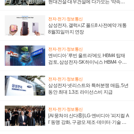
현대건설·대우건설에 다가오는 '약속의
시간'
전자·전기·정보통신
삼성전자, 갤럭시Z 폴드8 사전예약 개통
8월31일까지 연장
전자·전기·정보통신
엔비디아 '루빈 울트라'에도 HBM4 탑재
검토, 삼성전자·SK하이닉스 HBM4 수율
에 주도권 갈린다
전자·전기·정보통신
삼성전자 넷리스트와 특허분쟁 매듭, 5년
동안 최대 1.3조 라이선스비 지급
전자·전기·정보통신
[AI 뭉쳐야 산다⑧] LG·엔비디아 '피지컬 A
I' 동맹 강화, 구광모 제조·데이터·기술 결
집해 종합 로보틱스 기업으로