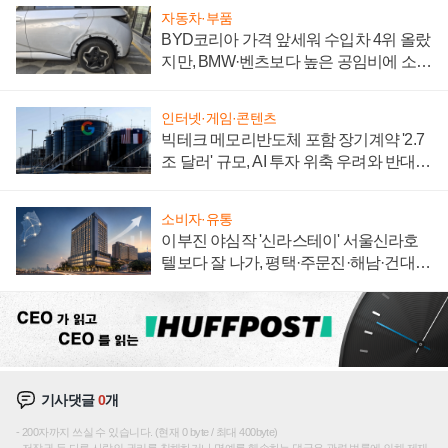
자동차·부품
BYD코리아 가격 앞세워 수입차 4위 올랐
지만, BMW·벤츠보다 높은 공임비에 소비
자 불만 폭발
인터넷·게임·콘텐츠
빅테크 메모리반도체 포함 장기계약 '2.7
조 달러' 규모, AI 투자 위축 우려와 반대
신호
소비자·유통
이부진 야심작 '신라스테이' 서울신라호
텔보다 잘 나가, 평택·주문진·해남·건대로
성장판 더 넓힌다
기사댓글
0
개
200자까지 쓰실 수 있습니다. (현재 0 byte / 최대 400byte)
저작권 등 다른 사람의 권리를 침해하거나 명예를 훼손하는 댓글은 관련 법률에 의해 제재