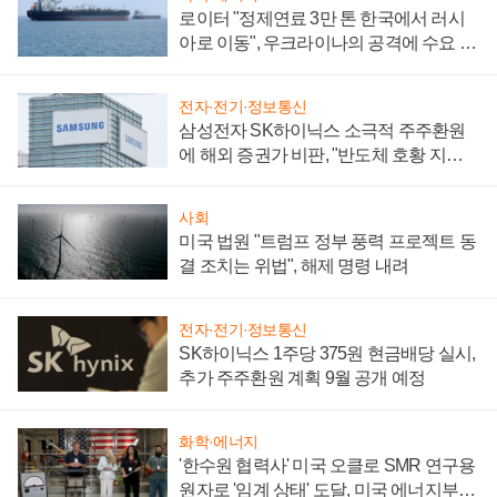
로이터 "정제연료 3만 톤 한국에서 러시
아로 이동", 우크라이나의 공격에 수요 늘
어
전자·전기·정보통신
삼성전자 SK하이닉스 소극적 주주환원
에 해외 증권가 비판, "반도체 호황 지속
성 의문"
사회
미국 법원 "트럼프 정부 풍력 프로젝트 동
결 조치는 위법", 해제 명령 내려
전자·전기·정보통신
SK하이닉스 1주당 375원 현금배당 실시,
추가 주주환원 계획 9월 공개 예정
화학·에너지
'한수원 협력사' 미국 오클로 SMR 연구용
원자로 '임계 상태' 도달, 미국 에너지부