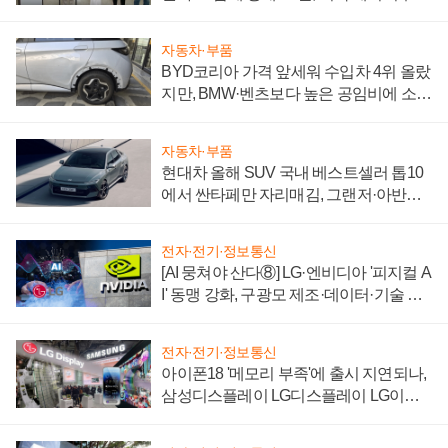
"중요한 이정표"
자동차·부품
BYD코리아 가격 앞세워 수입차 4위 올랐
지만, BMW·벤츠보다 높은 공임비에 소비
자 불만 폭발
자동차·부품
현대차 올해 SUV 국내 베스트셀러 톱10
에서 싼타페만 자리매김, 그랜저·아반떼
'세단 쌍끌이'로 내수 방어
전자·전기·정보통신
[AI 뭉쳐야 산다⑧] LG·엔비디아 '피지컬 A
I' 동맹 강화, 구광모 제조·데이터·기술 결
집해 종합 로보틱스 기업으로
전자·전기·정보통신
아이폰18 '메모리 부족'에 출시 지연되나,
삼성디스플레이 LG디스플레이 LG이노
텍 '탈애플' 수익 다각화 속도