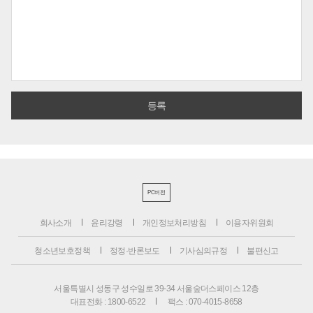
PC버전
회사소개
윤리강령
개인정보처리방침
이용자위원회
청소년보호정책
정정·반론보도
기사심의규정
불편신고
서울특별시 성동구 성수일로 39-34 서울숲더스페이스 12층
대표전화 : 1800-6522
팩스 : 070-4015-8658