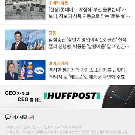
소비자·유통
[현장] 롯데마트 야심작 '부산 물류센터' 가
보니, 장보기 상품 자동으로 담는 '로봇 400
대' 장관
금융
삼섬증권 '상반기 영업이익 1조 클럽' 실적
랠리 진행형, 박종문 '발행어음' 달고 연임 향
하나
바이오·제약
백상환 동아제약 박카스 소비자층 넓혔다,
'얼박사'로 '레트로'로 제품군 다변화 주효
기사댓글
0
개
200자까지 쓰실 수 있습니다. (현재 0 byte / 최대 400byte)
저작권 등 다른 사람의 권리를 침해하거나 명예를 훼손하는 댓글은 관련 법률에 의해 제재를 받을