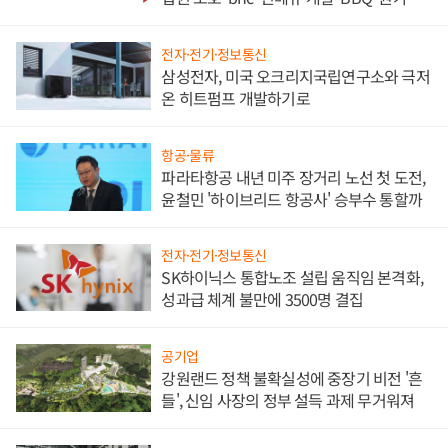
담'
전자·전기·정보통신
삼성전자, 미국 오크리지국립연구소와 극저
온 히트펌프 개발하기로
항공·물류
파라타항공 내년 미주 장거리 노선 첫 도전,
윤철민 '하이브리드 항공사' 승부수 통할까
전자·전기·정보통신
SK하이닉스 통합노조 설립 움직임 본격화,
성과급 체계 불만에 3500명 결집
공기업
강원랜드 정책 불확실성에 중장기 비전 '흔
들', 신임 사장의 정부 설득 과제 무거워져