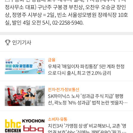
정사무소 대표) 구난주 구봉경 부친상, 오찬우 오승균 장인
상, 정영주 시부상 = 2일, 빈소 서울성모병원 장례식장 10호
실, 발인 4일 오전 5시, 02-2258-5940.
인기기사
금융
우체국 '매일이자 파킹통장' 5만 계좌 한정
으로 다시 출시, 최고 연 2.0% 금리
전자·전기·정보통신
SK하이닉스 노사 '성과급 주식 지급' 평행
선, 곽노정 'N% 성과급' 법적 논란 벗을지 주
목
소비자·유통
치킨3사 '가맹점 상생' 비교해보니, 교촌 '영
업권 보호'·bhc '신메뉴 개발'·BBQ '원가 부