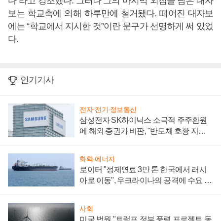
다”라고 강조했다. 그러나 그의 마지막 외침을 담은 대자
보는 학교측에 의해 하루만에 철거됐다. 떼어진 대자보
에는 “학교에서 지시한 것”이란 문구가 선명하게 써 있었
다.
인기기사
전자·전기·정보통신
삼성전자 SK하이닉스 소극적 주주환원
에 해외 증권가 비판, "반도체 호황 지속
성 의문"
화학·에너지
로이터 "정제연료 3만 톤 한국에서 러시
아로 이동", 우크라이나의 공격에 수요 늘
어
사회
미국 법원 "트럼프 정부 풍력 프로젝트 동