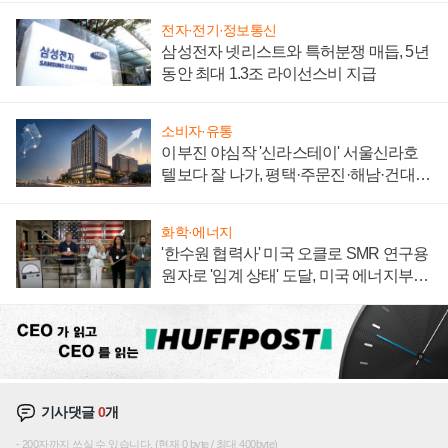
전자·전기·정보통신
삼성전자 넷리스트와 특허분쟁 매듭, 5년
동안 최대 1.3조 라이선스비 지급
소비자·유통
이부진 야심작 '신라스테이' 서울신라호
텔보다 잘 나가, 평택·주문진·해남·건대로
성장판 더 넓힌다
화학·에너지
'한수원 협력사' 미국 오클로 SMR 연구용
원자로 '임계 상태' 도달, 미국 에너지부
"중요한 이정표"
기사댓글
0
개
200자까지 쓰실 수 있습니다. (현재 0 byte / 최대 400byte)