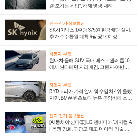
결 조치는 위법", 해제 명령 내려
전자·전기·정보통신
SK하이닉스 1주당 375원 현금배당 실시,
추가 주주환원 계획 9월 공개 예정
자동차·부품
현대차 올해 SUV 국내 베스트셀러 톱10
에서 싼타페만 자리매김, 그랜저·아반떼
'세단 쌍끌이'로 내수 방어
자동차·부품
BYD코리아 가격 앞세워 수입차 4위 올랐
지만, BMW·벤츠보다 높은 공임비에 소비
자 불만 폭발
전자·전기·정보통신
[AI 뭉쳐야 산다⑧] LG·엔비디아 '피지컬 A
I' 동맹 강화, 구광모 제조·데이터·기술 결
집해 종합 로보틱스 기업으로