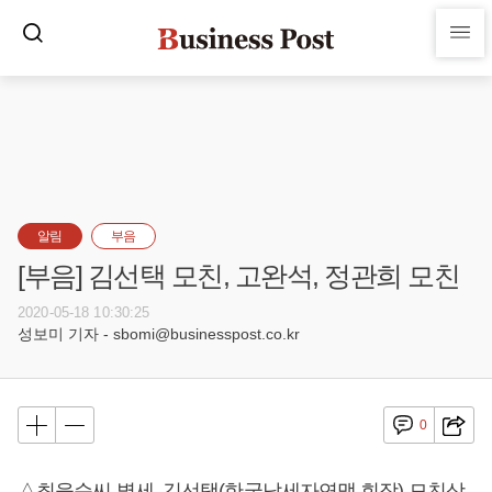
알림
부음
[부음] 김선택 모친, 고완석, 정관희 모친
2020-05-18 10:30:25
성보미 기자 - sbomi@businesspost.co.kr
0
△최을순씨 별세, 김선택(한국납세자연맹 회장) 모친상