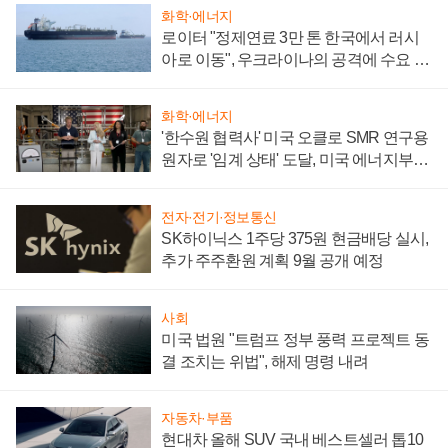
화학·에너지
로이터 "정제연료 3만 톤 한국에서 러시
아로 이동", 우크라이나의 공격에 수요 늘
어
화학·에너지
'한수원 협력사' 미국 오클로 SMR 연구용
원자로 '임계 상태' 도달, 미국 에너지부
"중요한 이정표"
전자·전기·정보통신
SK하이닉스 1주당 375원 현금배당 실시,
추가 주주환원 계획 9월 공개 예정
사회
미국 법원 "트럼프 정부 풍력 프로젝트 동
결 조치는 위법", 해제 명령 내려
자동차·부품
현대차 올해 SUV 국내 베스트셀러 톱10