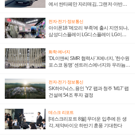
에서 싼타페만 자리매김, 그랜저·아반떼
'세단 쌍끌이'로 내수 방어
전자·전기·정보통신
아이폰18 '메모리 부족'에 출시 지연되나,
삼성디스플레이 LG디스플레이 LG이노
텍 '탈애플' 수익 다각화 속도
화학·에너지
'DL이앤씨 SMR 협력사' X에너지, '한수원
포스코 동맹' 센트러스에너지와 우라늄
계약 체결
전자·전기·정보통신
SK하이닉스, 용인 'Y2' 팹과 청주 'M17' 팹
건설에 54조 투자 결정
데스크 리포트
[데스크리포트 8월] 무더운 입추에 든 생
각, 제약바이오 하반기 훈풍 기대한다