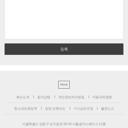
PC버전
회사소개
윤리강령
개인정보처리방침
이용자위원회
청소년보호정책
정정·반론보도
기사심의규정
불편신고
서울특별시 성동구 성수일로 39-34 서울숲더스페이스 12층