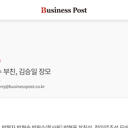
수 부친, 김승일 장모
2
ry@businesspost.co.kr
 박현자 박현숙 박원수(회사원) 박현옥 부친상, 장미(IT조선 