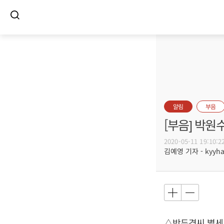
알림
부음
[부음] 박원
2020-05-11 19:10:2
김예영 기자 - kyyhar
△박두경씨 별세,