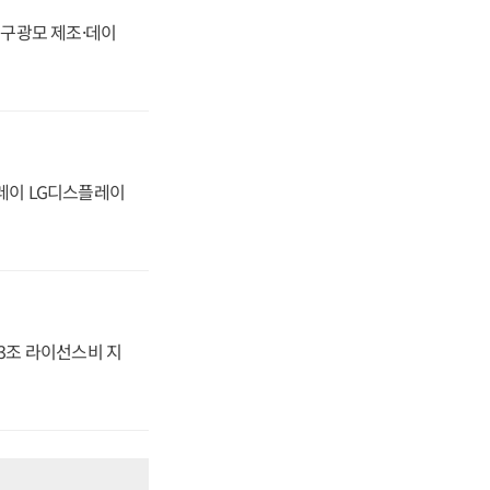
화, 구광모 제조·데이
플레이 LG디스플레이
.3조 라이선스비 지