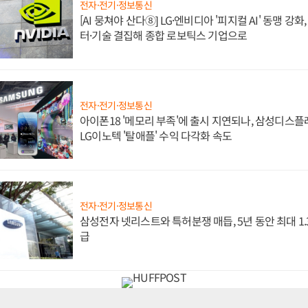
전자·전기·정보통신
[AI 뭉쳐야 산다⑧] LG·엔비디아 '피지컬 AI' 동맹 강
터·기술 결집해 종합 로보틱스 기업으로
전자·전기·정보통신
아이폰18 '메모리 부족'에 출시 지연되나, 삼성디스
LG이노텍 '탈애플' 수익 다각화 속도
전자·전기·정보통신
삼성전자 넷리스트와 특허분쟁 매듭, 5년 동안 최대 1
급