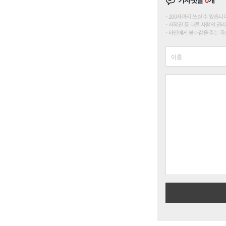
기사댓글
0
개
200자까지 쓰실 수 있습니다. (
저작권 등 다른 사람의 권리
타인에게 불쾌감을 주는 욕설