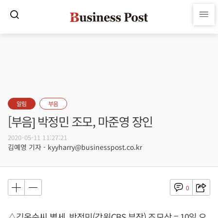
알림
부음
[부음] 박정민 조모, 마준영 장인
2020-05-11 11:27:21
김예영 기자 - kyyharry@businesspost.co.kr
0
△김옥순씨 별세, 박정민(강원CBS 부장) 조모상 = 10일 오