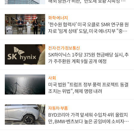
해외 증권가 비판, "반도체 호황 지속성 의
문"
화학·에너지
'한수원 협력사' 미국 오클로 SMR 연구용 원
자로 '임계 상태' 도달, 미국 에너지부 "중요
한 이정표"
전자·전기·정보통신
SK하이닉스 1주당 375원 현금배당 실시, 추
가 주주환원 계획 9월 공개 예정
사회
미국 법원 "트럼프 정부 풍력 프로젝트 동결
조치는 위법", 해제 명령 내려
자동차·부품
BYD코리아 가격 앞세워 수입차 4위 올랐지
만, BMW·벤츠보다 높은 공임비에 소비자
불만 폭발