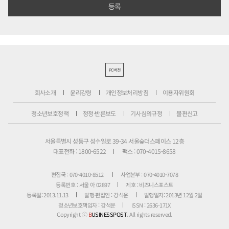
PC버전
회사소개
윤리강령
개인정보처리방침
이용자위원회
청소년보호정책
정정·반론보도
기사심의규정
불편신고
서울특별시 성동구 성수일로 39-34 서울숲더스페이스 12층
대표전화 : 1800-6522
팩스 : 070-4015-8658
편집국 : 070-4010-8512
사업본부 : 070-4010-7078
등록번호 : 서울 아 02897
제호 : 비즈니스포스트
등록일: 2013.11.13
발행·편집인 : 강석운
발행일자: 2013년 12월 2일
청소년보호책임자 : 강석운
ISSN : 2636-171X
Copyright ⓒ
B
USINESSPOST
. All rights reserved.