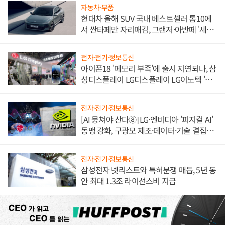
자동차·부품
현대차 올해 SUV 국내 베스트셀러 톱10에
서 싼타페만 자리매김, 그랜저·아반떼 '세단
쌍끌이'로 내수 방어
전자·전기·정보통신
아이폰18 '메모리 부족'에 출시 지연되나, 삼
성디스플레이 LG디스플레이 LG이노텍 '탈
애플' 수익 다각화 속도
전자·전기·정보통신
[AI 뭉쳐야 산다⑧] LG·엔비디아 '피지컬 AI'
동맹 강화, 구광모 제조·데이터·기술 결집
해 종합 로보틱스 기업으로
전자·전기·정보통신
삼성전자 넷리스트와 특허분쟁 매듭, 5년 동
안 최대 1.3조 라이선스비 지급