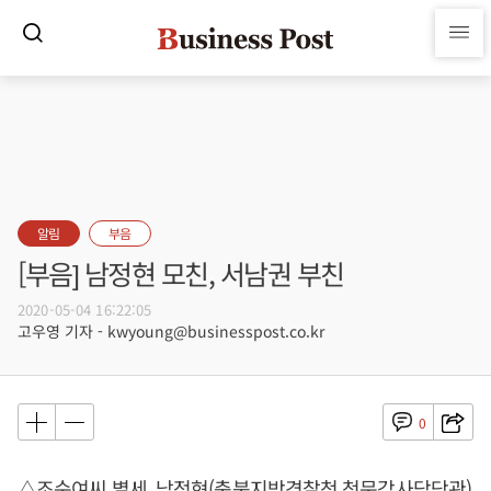
알림
부음
[부음] 남정현 모친, 서남권 부친
2020-05-04 16:22:05
고우영 기자 - kwyoung@businesspost.co.kr
0
△조순여씨 별세, 남정현(충북지방경찰청 청문감사담당관)