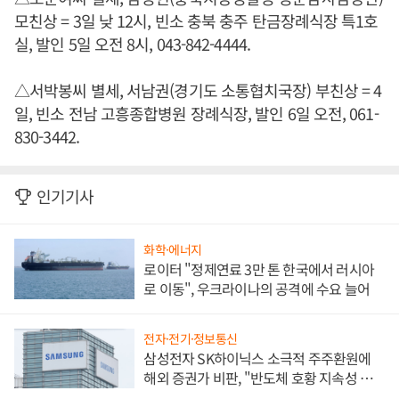
모친상 = 3일 낮 12시, 빈소 충북 충주 탄금장례식장 특1호
실, 발인 5일 오전 8시, 043-842-4444.
△서박봉씨 별세, 서남권(경기도 소통협치국장) 부친상 = 4
일, 빈소 전남 고흥종합병원 장례식장, 발인 6일 오전, 061-
830-3442.
인기기사
화학·에너지
로이터 "정제연료 3만 톤 한국에서 러시아
로 이동", 우크라이나의 공격에 수요 늘어
전자·전기·정보통신
삼성전자 SK하이닉스 소극적 주주환원에
해외 증권가 비판, "반도체 호황 지속성 의
문"