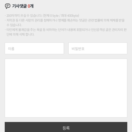
기사댓글
0
개
200자까지 쓰실 수 있습니다. (현재 0 byte / 최대 400byte)
저작권 등 다른 사람의 권리를 침해하거나 명예를 훼손하는 댓글은 관련 법률에 의해 제재를 받을
수 있습니다.
타인에게 불쾌감을 주는 욕설 등 비하하는 단어가 내용에 포함되거나 인신공격성 글은 관리자의 판
단에 의해 삭제 합니다.