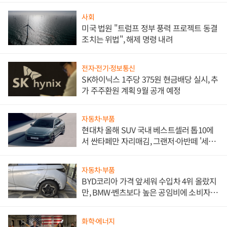
사회
미국 법원 "트럼프 정부 풍력 프로젝트 동결
조치는 위법", 해제 명령 내려
전자·전기·정보통신
SK하이닉스 1주당 375원 현금배당 실시, 추
가 주주환원 계획 9월 공개 예정
자동차·부품
현대차 올해 SUV 국내 베스트셀러 톱10에
서 싼타페만 자리매김, 그랜저·아반떼 '세단
쌍끌이'로 내수 방어
자동차·부품
BYD코리아 가격 앞세워 수입차 4위 올랐지
만, BMW·벤츠보다 높은 공임비에 소비자
불만 폭발
화학·에너지