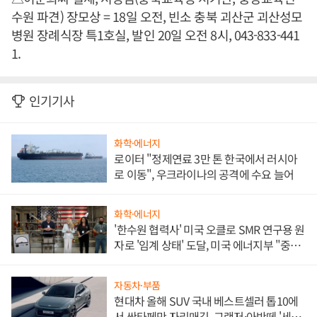
수원 파견) 장모상 = 18일 오전, 빈소 충북 괴산군 괴산성모
병원 장례식장 특1호실, 발인 20일 오전 8시, 043-833-441
1.
인기기사
화학·에너지
로이터 "정제연료 3만 톤 한국에서 러시아
로 이동", 우크라이나의 공격에 수요 늘어
화학·에너지
'한수원 협력사' 미국 오클로 SMR 연구용 원
자로 '임계 상태' 도달, 미국 에너지부 "중요
한 이정표"
자동차·부품
현대차 올해 SUV 국내 베스트셀러 톱10에
서 싼타페만 자리매김, 그랜저·아반떼 '세단