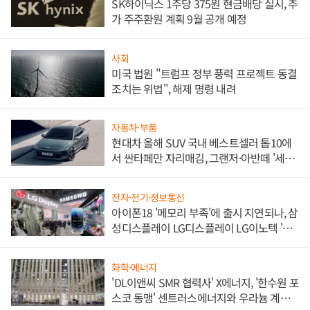
SK하이닉스 1주당 375원 현금배당 실시, 추
가 주주환원 계획 9월 공개 예정
사회
미국 법원 "트럼프 정부 풍력 프로젝트 동결
조치는 위법", 해제 명령 내려
자동차·부품
현대차 올해 SUV 국내 베스트셀러 톱10에
서 싼타페만 자리매김, 그랜저·아반떼 '세단
쌍끌이'로 내수 방어
전자·전기·정보통신
아이폰18 '메모리 부족'에 출시 지연되나, 삼
성디스플레이 LG디스플레이 LG이노텍 '탈
애플' 수익 다각화 속도
화학·에너지
'DL이앤씨 SMR 협력사' X에너지, '한수원 포
스코 동맹' 센트러스에너지와 우라늄 계약