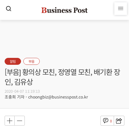
알림
부음
[부음] 황의상 모친, 정영열 모친, 배기환 장
인, 김유상
2020-04-07 11:19:13
조충희 기자 - choongbiz@businesspost.co.kr
0