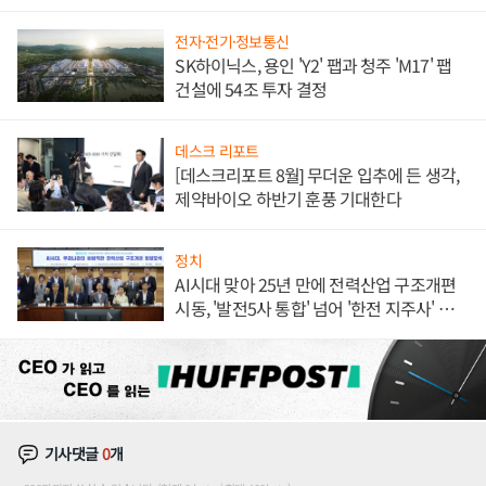
체결
전자·전기·정보통신
SK하이닉스, 용인 'Y2' 팹과 청주 'M17' 팹
건설에 54조 투자 결정
데스크 리포트
[데스크리포트 8월] 무더운 입추에 든 생각,
제약바이오 하반기 훈풍 기대한다
정치
AI시대 맞아 25년 만에 전력산업 구조개편
시동, '발전5사 통합' 넘어 '한전 지주사' 재편
론도
기사댓글
0
개