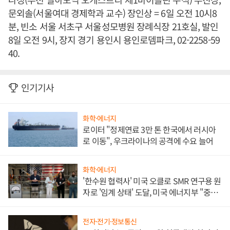
문외솔(서울여대 경제학과 교수) 장인상 = 6일 오전 10시8
분, 빈소 서울 서초구 서울성모병원 장례식장 21호실, 발인
8일 오전 9시, 장지 경기 용인시 용인로뎀파크, 02-2258-59
40.
인기기사
화학·에너지
로이터 "정제연료 3만 톤 한국에서 러시아
로 이동", 우크라이나의 공격에 수요 늘어
화학·에너지
'한수원 협력사' 미국 오클로 SMR 연구용 원
자로 '임계 상태' 도달, 미국 에너지부 "중요
한 이정표"
전자·전기·정보통신