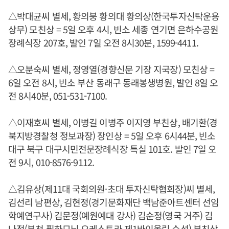
△박대균씨 별세, 황의붕 황의대 황의상(한국투자신탁운용
상무) 모친상 = 5일 오후 4시, 빈소 세종 연기면 은하수공원
장례식장 207호, 발인 7일 오전 8시30분, 1599-4411.
△오분숙씨 별세, 정영열(경향신문 기장 지국장) 모친상 =
6일 오전 8시, 빈소 부산 동래구 동래봉생병원, 발인 8일 오
전 8시40분, 051-531-7100.
△이재호씨 별세, 이병길 이병주 이지영 부친상, 배기환(경
북지방경찰청 정보과장) 장인상 = 5일 오후 6시44분, 빈소
대구 북구 대구시민전문장례식장 특실 101호. 발인 7일 오
전 9시, 010-8576-9112.
△김유상(제11대 국회의원·초대 투자신탁협회장)씨 별세,
김선리 남편상, 김현정(경기문화재단 백남준아트센터 선임
학예연구사) 김문정(예원예대 강사) 김순정(영국 거주) 김
나정(부천 필하모닉 오케스트라 제1바이올린 수석) 부친상,