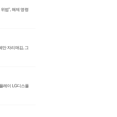
위법", 해제 명령
페만 자리매김, 그
스플레이 LG디스플