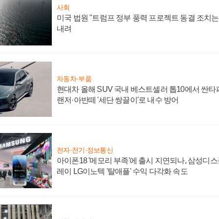
사회
미국 법원 "트럼프 정부 풍력 프로젝트 동결 조치는 
내려
자동차·부품
현대차 올해 SUV 국내 베스트셀러 톱10에서 싼타
랜저·아반떼 '세단 쌍끌이'로 내수 방어
전자·전기·정보통신
아이폰18 '메모리 부족'에 출시 지연되나, 삼성디
레이 LG이노텍 '탈애플' 수익 다각화 속도