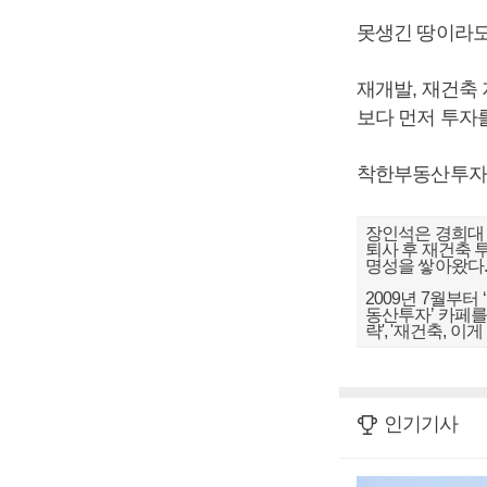
못생긴 땅이라도
재개발, 재건축
보다 먼저 투자
착한부동산투
장인석은 경희대 
퇴사 후 재건축 
명성을 쌓아왔다
2009년 7월부
동산투자’ 카페를
략', '재건축, 이
인기기사