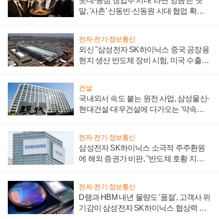
롯데·농심 창업주 시대 '라면 앙금'은 옛
말, '사촌' 신동빈·신동원 시대 협업 확대
일로
전자·전기·정보통신
외신 "삼성전자 SK하이닉스 중국 공장용
현지 생산 반도체 장비 시험, 미국 수출통
제 대비"
건설
국내외서 속도 붙는 원전 사업, 삼성물산·
현대건설·대우건설에 다가오는 '약속의
시간'
전자·전기·정보통신
삼성전자 SK하이닉스 소극적 주주환원
에 해외 증권가 비판, "반도체 호황 지속
성 의문"
전자·전기·정보통신
D램과 HBM 내년 물량도 '품절', 고객사 위
기감이 삼성전자 SK하이닉스 협상력 더
키워