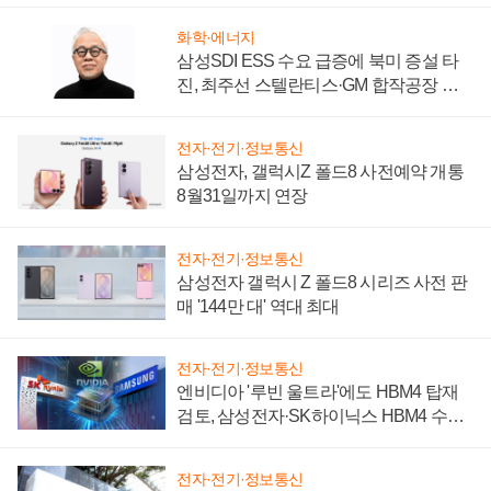
화학·에너지
삼성SDI ESS 수요 급증에 북미 증설 타
진, 최주선 스텔란티스·GM 합작공장 건
설 재추진하나
전자·전기·정보통신
삼성전자, 갤럭시Z 폴드8 사전예약 개통
8월31일까지 연장
전자·전기·정보통신
삼성전자 갤럭시 Z 폴드8 시리즈 사전 판
매 '144만 대' 역대 최대
전자·전기·정보통신
엔비디아 '루빈 울트라'에도 HBM4 탑재
검토, 삼성전자·SK하이닉스 HBM4 수율
에 주도권 갈린다
전자·전기·정보통신