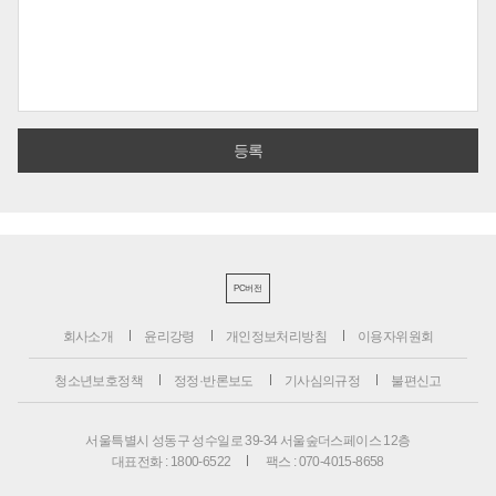
PC버전
회사소개
윤리강령
개인정보처리방침
이용자위원회
청소년보호정책
정정·반론보도
기사심의규정
불편신고
서울특별시 성동구 성수일로 39-34 서울숲더스페이스 12층
대표전화 : 1800-6522
팩스 : 070-4015-8658