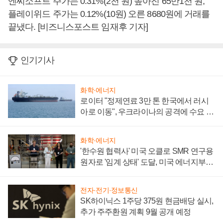
엔씨소프트 주가는 0.31%(2천 원) 높아진 65만1천 원,
플레이위드 주가는 0.12%(10원) 오른 8680원에 거래를
끝냈다. [비즈니스포스트 임재후 기자]
인기기사
화학·에너지
로이터 "정제연료 3만 톤 한국에서 러시
아로 이동", 우크라이나의 공격에 수요 늘
어
화학·에너지
'한수원 협력사' 미국 오클로 SMR 연구용
원자로 '임계 상태' 도달, 미국 에너지부
"중요한 이정표"
전자·전기·정보통신
SK하이닉스 1주당 375원 현금배당 실시,
추가 주주환원 계획 9월 공개 예정