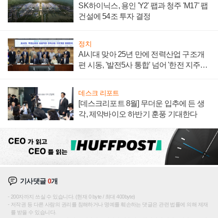
SK하이닉스, 용인 'Y2' 팹과 청주 'M17' 팹
건설에 54조 투자 결정
정치
AI시대 맞아 25년 만에 전력산업 구조개
편 시동, '발전5사 통합' 넘어 '한전 지주사'
재편론도
데스크 리포트
[데스크리포트 8월] 무더운 입추에 든 생
각, 제약바이오 하반기 훈풍 기대한다
기사댓글
0
개
200자까지 쓰실 수 있습니다. (현재 0 byte / 최대 400byte)
저작권 등 다른 사람의 권리를 침해하거나 명예를 훼손하는 댓글은 관련 법률에 의해 제재
를 받을 수 있습니다.