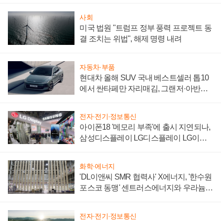
사회
미국 법원 "트럼프 정부 풍력 프로젝트 동
결 조치는 위법", 해제 명령 내려
자동차·부품
현대차 올해 SUV 국내 베스트셀러 톱10
에서 싼타페만 자리매김, 그랜저·아반떼
'세단 쌍끌이'로 내수 방어
전자·전기·정보통신
아이폰18 '메모리 부족'에 출시 지연되나,
삼성디스플레이 LG디스플레이 LG이노
텍 '탈애플' 수익 다각화 속도
화학·에너지
'DL이앤씨 SMR 협력사' X에너지, '한수원
포스코 동맹' 센트러스에너지와 우라늄
계약 체결
전자·전기·정보통신