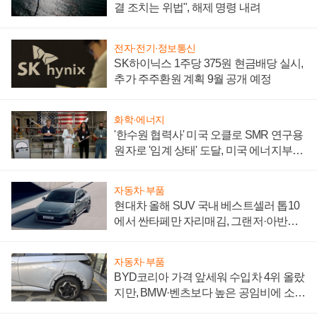
결 조치는 위법", 해제 명령 내려
전자·전기·정보통신
SK하이닉스 1주당 375원 현금배당 실시,
추가 주주환원 계획 9월 공개 예정
화학·에너지
'한수원 협력사' 미국 오클로 SMR 연구용
원자로 '임계 상태' 도달, 미국 에너지부
"중요한 이정표"
자동차·부품
현대차 올해 SUV 국내 베스트셀러 톱10
에서 싼타페만 자리매김, 그랜저·아반떼
'세단 쌍끌이'로 내수 방어
자동차·부품
BYD코리아 가격 앞세워 수입차 4위 올랐
지만, BMW·벤츠보다 높은 공임비에 소비
자 불만 폭발