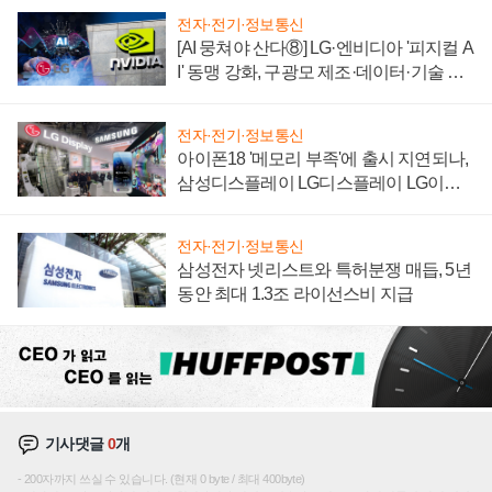
전자·전기·정보통신
[AI 뭉쳐야 산다⑧] LG·엔비디아 '피지컬 A
I' 동맹 강화, 구광모 제조·데이터·기술 결
집해 종합 로보틱스 기업으로
전자·전기·정보통신
아이폰18 '메모리 부족'에 출시 지연되나,
삼성디스플레이 LG디스플레이 LG이노
텍 '탈애플' 수익 다각화 속도
전자·전기·정보통신
삼성전자 넷리스트와 특허분쟁 매듭, 5년
동안 최대 1.3조 라이선스비 지급
기사댓글
0
개
200자까지 쓰실 수 있습니다. (현재 0 byte / 최대 400byte)