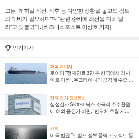
그는 “개학일 직전, 직후 등 다양한 상황을 놓고도 검토
와 대비가 필요하다”며 “관련 준비에 최선을 다해 달
라”고 덧붙였다. [비즈니스포스트 이상호 기자]
인기기사
화학·에너지
로이터 "정제연료 3만 톤 한국에서 러시
아로 이동", 우크라이나의 공격에 수요 늘
어
전자·전기·정보통신
삼성전자 SK하이닉스 소극적 주주환원
에 해외 증권가 비판, "반도체 호황 지속
성 의문"
사회
미국 법원 "트럼프 정부 풍력 프로젝트 동