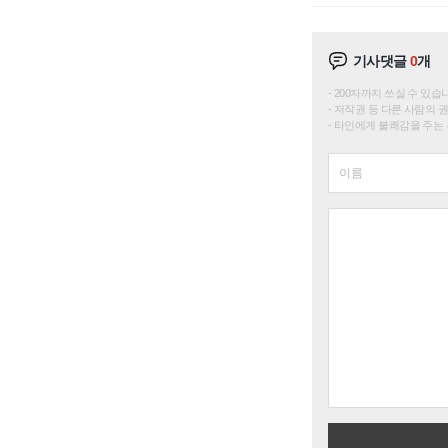
기사댓글
0
개
200자까지 쓰실 수 있습니다. 
저작권 등 다른 사람의 
타인에게 불쾌감을 주는 