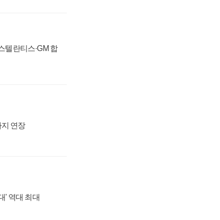
 스텔란티스·GM 합
까지 연장
대' 역대 최대