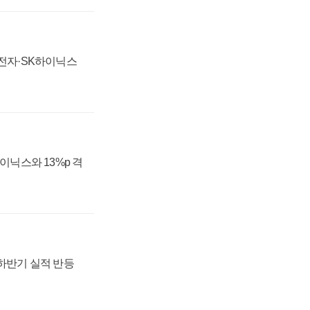
성전자·SK하이닉스
하이닉스와 13%p 격
 하반기 실적 반등