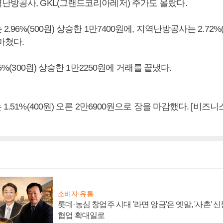
난방공사, GKL(그랜드코리아레저) 주가도 올랐다.
.96%(500원) 상승한 1만7400원에, 지역난방공사는 2.72%(
 마쳤다.
45%(300원) 상승한 1만2250원에 거래를 끝냈다.
 1.51%(400원) 오른 2만6900원으로 장을 마감했다. [비
소비자·유통
롯데·농심 창업주 시대 '라면 앙금'은 옛말, '사촌'
협업 확대일로