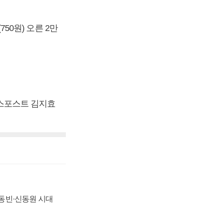
750원) 오른 2만
즈니스포스트 김지효
 신동빈·신동원 시대