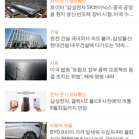
전자·전기·정보통신
로이터 "삼성전자 SK하이닉스 중국 공장
용 현지 생산 반도체 장비 시험, 미국 수출
통제 대비"
건설
원전 건설 국내외서 속도 붙어, 삼성물산·
현대건설·대우건설에 다가오는 '약속의
시간'
사회
미국 법원 "트럼프 정부 풍력 프로젝트 동
결 조치는 위법", 해제 명령 내려
전자·전기·정보통신
삼성전자, 갤럭시Z 폴드8 사전예약 개통
8월31일까지 연장
자동차·부품
BYD코리아 가격 앞세워 수입차 4위 올랐
지만, BMW·벤츠보다 높은 공임비에 소비