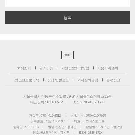
PC버전
회사소개
윤리강령
개인정보처리방침
이용자위원회
청소년보호정책
정정·반론보도
기사심의규정
불편신고
서울특별시 성동구 성수일로 39-34 서울숲더스페이스 12층
대표전화 : 1800-6522
팩스 : 070-4015-8658
편집국 : 070-4010-8512
사업본부 : 070-4010-7078
등록번호 : 서울 아 02897
제호 : 비즈니스포스트
등록일: 2013.11.13
발행·편집인 : 강석운
발행일자: 2013년 12월 2일
청소년보호책임자 : 강석운
ISSN : 2636-171X