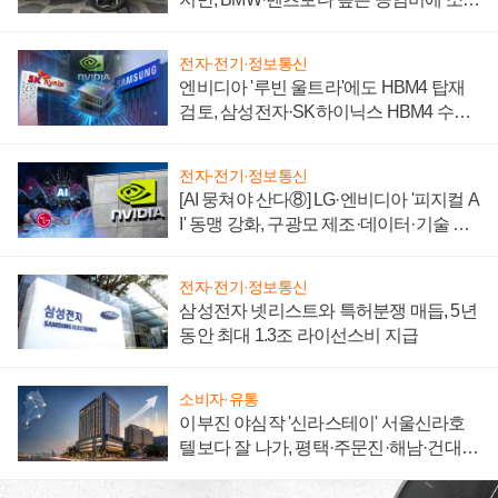
자 불만 폭발
전자·전기·정보통신
엔비디아 '루빈 울트라'에도 HBM4 탑재
검토, 삼성전자·SK하이닉스 HBM4 수율
에 주도권 갈린다
전자·전기·정보통신
[AI 뭉쳐야 산다⑧] LG·엔비디아 '피지컬 A
I' 동맹 강화, 구광모 제조·데이터·기술 결
집해 종합 로보틱스 기업으로
전자·전기·정보통신
삼성전자 넷리스트와 특허분쟁 매듭, 5년
동안 최대 1.3조 라이선스비 지급
소비자·유통
이부진 야심작 '신라스테이' 서울신라호
텔보다 잘 나가, 평택·주문진·해남·건대로
성장판 더 넓힌다