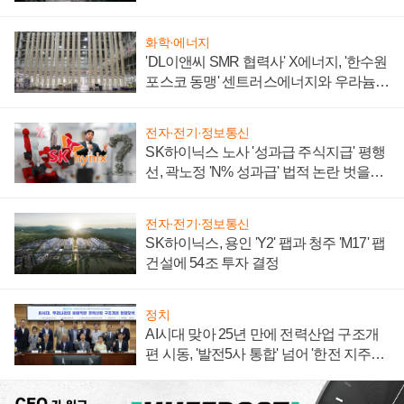
화학·에너지
'DL이앤씨 SMR 협력사' X에너지, '한수원
포스코 동맹' 센트러스에너지와 우라늄
계약 체결
전자·전기·정보통신
SK하이닉스 노사 '성과급 주식지급' 평행
선, 곽노정 'N% 성과급' 법적 논란 벗을지
주목
전자·전기·정보통신
SK하이닉스, 용인 'Y2' 팹과 청주 'M17' 팹
건설에 54조 투자 결정
정치
AI시대 맞아 25년 만에 전력산업 구조개
편 시동, '발전5사 통합' 넘어 '한전 지주사'
재편론도