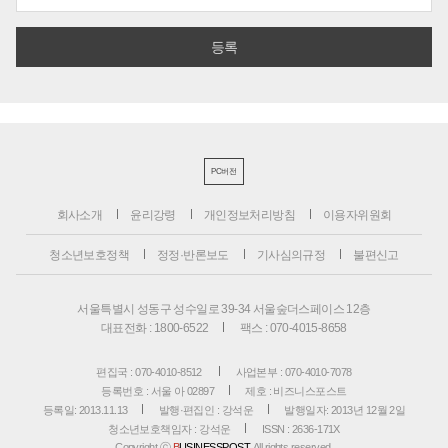
PC버전
회사소개
윤리강령
개인정보처리방침
이용자위원회
청소년보호정책
정정·반론보도
기사심의규정
불편신고
서울특별시 성동구 성수일로 39-34 서울숲더스페이스 12층
대표전화 : 1800-6522
팩스 : 070-4015-8658
편집국 : 070-4010-8512
사업본부 : 070-4010-7078
등록번호 : 서울 아 02897
제호 : 비즈니스포스트
등록일: 2013.11.13
발행·편집인 : 강석운
발행일자: 2013년 12월 2일
청소년보호책임자 : 강석운
ISSN : 2636-171X
Copyright ⓒ
B
USINESSPOST
. All rights reserved.