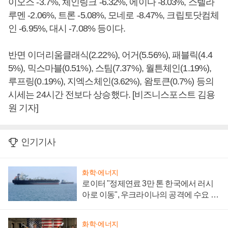
이오스 -3.7%, 체인링크 -6.32%, 에이다 -8.03%, 스텔라
루멘 -2.06%, 트론 -5.08%, 모네로 -8.47%, 크립토닷컴체
인 -6.95%, 대시 -7.08% 등이다.
반면 이더리움클래식(2.22%), 어거(5.56%), 패블릭(4.4
5%), 믹스마블(0.51%), 스팀(7.37%), 월튼체인(1.19%),
루프링(0.19%), 지엑스체인(3.62%), 왐토큰(0.7%) 등의
시세는 24시간 전보다 상승했다. [비즈니스포스트 김용
원 기자]
인기기사
화학·에너지
로이터 "정제연료 3만 톤 한국에서 러시
아로 이동", 우크라이나의 공격에 수요 늘
어
화학·에너지