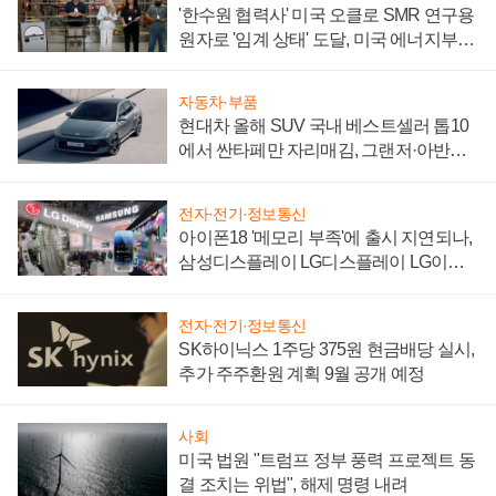
'한수원 협력사' 미국 오클로 SMR 연구용
원자로 '임계 상태' 도달, 미국 에너지부
"중요한 이정표"
자동차·부품
현대차 올해 SUV 국내 베스트셀러 톱10
에서 싼타페만 자리매김, 그랜저·아반떼
'세단 쌍끌이'로 내수 방어
전자·전기·정보통신
아이폰18 '메모리 부족'에 출시 지연되나,
삼성디스플레이 LG디스플레이 LG이노
텍 '탈애플' 수익 다각화 속도
전자·전기·정보통신
SK하이닉스 1주당 375원 현금배당 실시,
추가 주주환원 계획 9월 공개 예정
사회
미국 법원 "트럼프 정부 풍력 프로젝트 동
결 조치는 위법", 해제 명령 내려