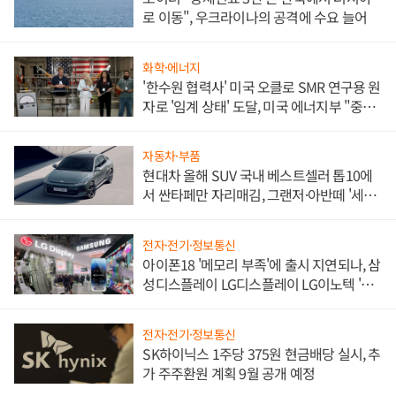
로 이동", 우크라이나의 공격에 수요 늘어
화학·에너지
'한수원 협력사' 미국 오클로 SMR 연구용 원
자로 '임계 상태' 도달, 미국 에너지부 "중요
한 이정표"
자동차·부품
현대차 올해 SUV 국내 베스트셀러 톱10에
서 싼타페만 자리매김, 그랜저·아반떼 '세단
쌍끌이'로 내수 방어
전자·전기·정보통신
아이폰18 '메모리 부족'에 출시 지연되나, 삼
성디스플레이 LG디스플레이 LG이노텍 '탈
애플' 수익 다각화 속도
전자·전기·정보통신
SK하이닉스 1주당 375원 현금배당 실시, 추
가 주주환원 계획 9월 공개 예정