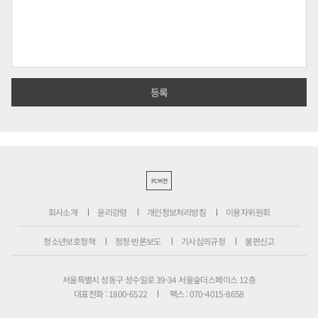
PC버전
회사소개
윤리강령
개인정보처리방침
이용자위원회
청소년보호정책
정정·반론보도
기사심의규정
불편신고
서울특별시 성동구 성수일로 39-34 서울숲더스페이스 12층
대표전화 : 1800-6522
팩스 : 070-4015-8658