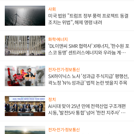
사회
미국 법원 "트럼프 정부 풍력 프로젝트 동결
조치는 위법", 해제 명령 내려
화학·에너지
'DL이앤씨 SMR 협력사' X에너지, '한수원 포
스코 동맹' 센트러스에너지와 우라늄 계약
체결
전자·전기·정보통신
SK하이닉스 노사 '성과급 주식지급' 평행선,
곽노정 'N% 성과급' 법적 논란 벗을지 주목
정치
AI시대 맞아 25년 만에 전력산업 구조개편
시동, '발전5사 통합' 넘어 '한전 지주사' 재편
론도
전자·전기·정보통신