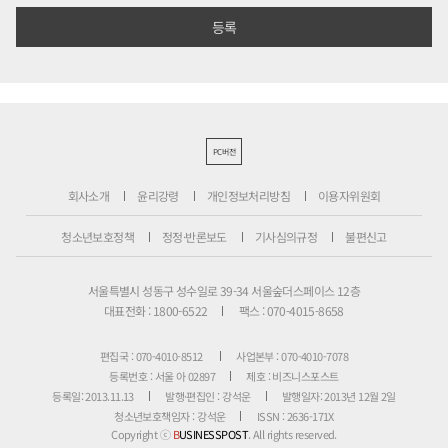
PC버전
회사소개
윤리강령
개인정보처리방침
이용자위원회
청소년보호정책
정정·반론보도
기사심의규정
불편신고
서울특별시 성동구 성수일로 39-34 서울숲더스페이스 12층
대표전화 : 1800-6522
팩스 : 070-4015-8658
편집국 : 070-4010-8512
사업본부 : 070-4010-7078
등록번호 : 서울 아 02897
제호 : 비즈니스포스트
등록일: 2013.11.13
발행·편집인 : 강석운
발행일자: 2013년 12월 2일
청소년보호책임자 : 강석운
ISSN : 2636-171X
Copyright ⓒ
B
USINESSPOST
. All rights reserved.