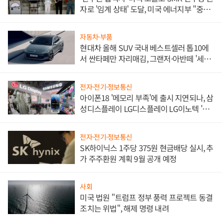
자로 '임계 상태' 도달, 미국 에너지부 "중요
한 이정표"
자동차·부품
현대차 올해 SUV 국내 베스트셀러 톱10에
서 싼타페만 자리매김, 그랜저·아반떼 '세단
쌍끌이'로 내수 방어
전자·전기·정보통신
아이폰18 '메모리 부족'에 출시 지연되나, 삼
성디스플레이 LG디스플레이 LG이노텍 '탈
애플' 수익 다각화 속도
전자·전기·정보통신
SK하이닉스 1주당 375원 현금배당 실시, 추
가 주주환원 계획 9월 공개 예정
사회
미국 법원 "트럼프 정부 풍력 프로젝트 동결
조치는 위법", 해제 명령 내려