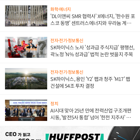
화학·에너지
'DL이앤씨 SMR 협력사' X에너지, '한수원 포
스코 동맹' 센트러스에너지와 우라늄 계약
체결
전자·전기·정보통신
SK하이닉스 노사 '성과급 주식지급' 평행선,
곽노정 'N% 성과급' 법적 논란 벗을지 주목
전자·전기·정보통신
SK하이닉스, 용인 'Y2' 팹과 청주 'M17' 팹
건설에 54조 투자 결정
정치
AI시대 맞아 25년 만에 전력산업 구조개편
시동, '발전5사 통합' 넘어 '한전 지주사' 재편
론도