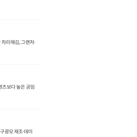
 자리매김, 그랜저·
·벤츠보다 높은 공임
화, 구광모 제조·데이