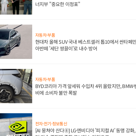
너지부 "중요한 이정표"
자동차·부품
현대차 올해 SUV 국내 베스트셀러 톱10에서 싼타페만
아반떼 '세단 쌍끌이'로 내수 방어
자동차·부품
BYD코리아 가격 앞세워 수입차 4위 올랐지만, BMW
비에 소비자 불만 폭발
전자·전기·정보통신
[AI 뭉쳐야 산다⑧] LG·엔비디아 '피지컬 AI' 동맹 강