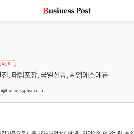
실적발표
한진, 태림포장, 국일신동, 씨엠에스에듀
1
@businesspost.co.kr
연결기준으로 매출 2조623억4400만 원, 영업이익 906억 원, 순손