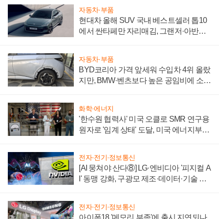
자동차·부품
현대차 올해 SUV 국내 베스트셀러 톱10
에서 싼타페만 자리매김, 그랜저·아반떼
'세단 쌍끌이'로 내수 방어
자동차·부품
BYD코리아 가격 앞세워 수입차 4위 올랐
지만, BMW·벤츠보다 높은 공임비에 소비
자 불만 폭발
화학·에너지
'한수원 협력사' 미국 오클로 SMR 연구용
원자로 '임계 상태' 도달, 미국 에너지부
"중요한 이정표"
전자·전기·정보통신
[AI 뭉쳐야 산다⑧] LG·엔비디아 '피지컬 A
I' 동맹 강화, 구광모 제조·데이터·기술 결
집해 종합 로보틱스 기업으로
전자·전기·정보통신
아이폰18 '메모리 부족'에 출시 지연되나,