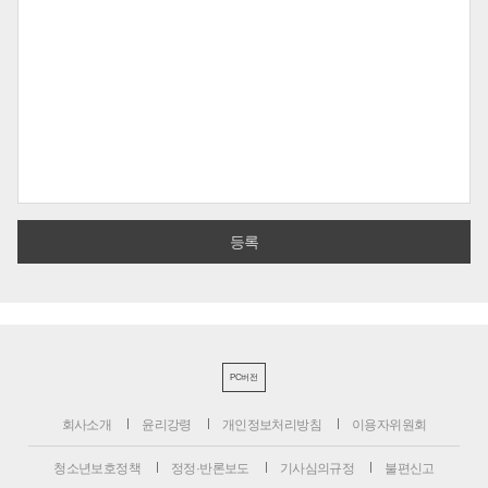
PC버전
회사소개
윤리강령
개인정보처리방침
이용자위원회
청소년보호정책
정정·반론보도
기사심의규정
불편신고