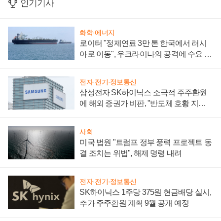
인기기사
화학·에너지
로이터 "정제연료 3만 톤 한국에서 러시
아로 이동", 우크라이나의 공격에 수요 늘
어
전자·전기·정보통신
삼성전자 SK하이닉스 소극적 주주환원
에 해외 증권가 비판, "반도체 호황 지속
성 의문"
사회
미국 법원 "트럼프 정부 풍력 프로젝트 동
결 조치는 위법", 해제 명령 내려
전자·전기·정보통신
SK하이닉스 1주당 375원 현금배당 실시,
추가 주주환원 계획 9월 공개 예정