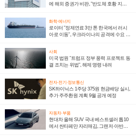
에 해외 증권가 비판, "반도체 호황 지속
성 의문"
화학·에너지
로이터 "정제연료 3만 톤 한국에서 러시
아로 이동", 우크라이나의 공격에 수요 늘
어
사회
미국 법원 "트럼프 정부 풍력 프로젝트 동
결 조치는 위법", 해제 명령 내려
전자·전기·정보통신
SK하이닉스 1주당 375원 현금배당 실시,
추가 주주환원 계획 9월 공개 예정
자동차·부품
현대차 올해 SUV 국내 베스트셀러 톱10
에서 싼타페만 자리매김, 그랜저·아반떼
'세단 쌍끌이'로 내수 방어