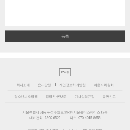
PC버전
회사소개
윤리강령
개인정보처리방침
이용자위원회
청소년보호정책
정정·반론보도
기사심의규정
불편신고
서울특별시 성동구 성수일로 39-34 서울숲더스페이스 12층
대표전화 : 1800-6522
팩스 : 070-4015-8658