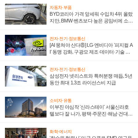
자동차·부품
BYD코리아 가격 앞세워 수입차 4위 올랐
지만, BMW·벤츠보다 높은 공임비에 소비
자 불만 폭발
전자·전기·정보통신
[AI 뭉쳐야 산다⑧] LG·엔비디아 '피지컬 A
I' 동맹 강화, 구광모 제조·데이터·기술 결
집해 종합 로보틱스 기업으로
전자·전기·정보통신
삼성전자 넷리스트와 특허분쟁 매듭, 5년
동안 최대 1.3조 라이선스비 지급
소비자·유통
이부진 야심작 '신라스테이' 서울신라호
텔보다 잘 나가, 평택·주문진·해남·건대로
성장판 더 넓힌다
화학·에너지