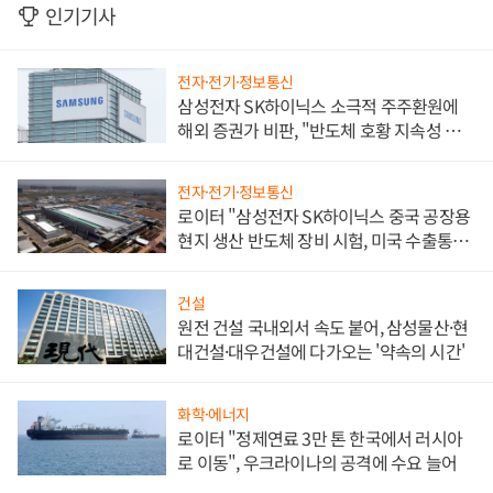
인기기사
전자·전기·정보통신
삼성전자 SK하이닉스 소극적 주주환원에
해외 증권가 비판, "반도체 호황 지속성 의
문"
전자·전기·정보통신
로이터 "삼성전자 SK하이닉스 중국 공장용
현지 생산 반도체 장비 시험, 미국 수출통제
대비"
건설
원전 건설 국내외서 속도 붙어, 삼성물산·현
대건설·대우건설에 다가오는 '약속의 시간'
화학·에너지
로이터 "정제연료 3만 톤 한국에서 러시아
로 이동", 우크라이나의 공격에 수요 늘어