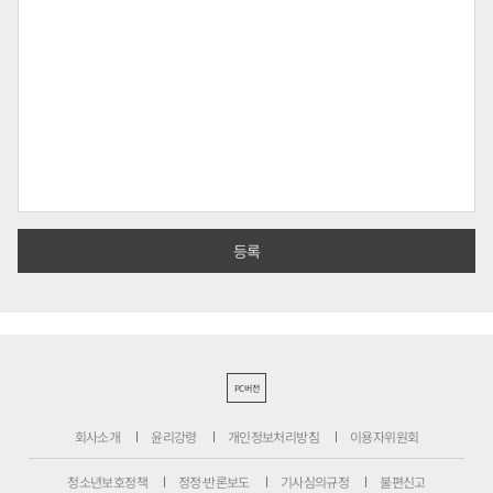
PC버전
회사소개
윤리강령
개인정보처리방침
이용자위원회
청소년보호정책
정정·반론보도
기사심의규정
불편신고