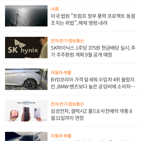
사회
미국 법원 "트럼프 정부 풍력 프로젝트 동결
조치는 위법", 해제 명령 내려
전자·전기·정보통신
SK하이닉스 1주당 375원 현금배당 실시, 추
가 주주환원 계획 9월 공개 예정
자동차·부품
BYD코리아 가격 앞세워 수입차 4위 올랐지
만, BMW·벤츠보다 높은 공임비에 소비자
불만 폭발
전자·전기·정보통신
삼성전자, 갤럭시Z 폴드8 사전예약 개통 8
월31일까지 연장
자동차·부품