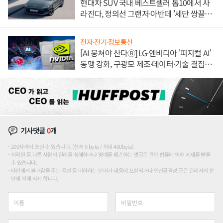
현대차 SUV 국내 베스트셀러 톱10에서 사
라진다, 정의선 그랜저·아반떼 '세단 쌍끌
이'로 내수 방어
전자·전기·정보통신
[AI 뭉쳐야 산다⑧] LG·엔비디아 '피지컬 AI'
동맹 강화, 구광모 제조·데이터·기술 결집
해 종합 로보틱스 기업으로
기사댓글
0
개
200자까지 쓰실 수 있습니다. (현재 0 byte / 최대 400byte)
저작권 등 다른 사람의 권리를 침해하거나 명예를 훼손하는 댓글은 관련 법률에 의해 제재를 받을
수 있습니다.
타인에게 불쾌감을 주는 욕설 등 비하하는 단어가 내용에 포함되거나 인신공격성 글은 관리자의 판
단에 의해 삭제 합니다.