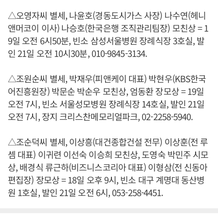
△오영자씨 별세, 나윤호(경동도시가스 사장) 나수연(헤니
앤머코이 이사) 나승호(한국은행 조직관리팀장) 모친상 = 1
9일 오전 6시50분, 빈소 삼성서울병원 장례식장 3호실, 발
인 21일 오전 10시30분, 010-9845-3134.
△조원순씨 별세, 박재우(피앤케이 대표) 박현우(KBS한국
어진흥원장) 박문순 박순우 모친상, 엄동환 장모상 = 19일
오전 7시, 빈소 서울성모병원 장례식장 14호실, 발인 21일
오전 7시, 장지 크리스찬메모리얼파크, 02-2258-5940.
△조순덕씨 별세, 이상흥(대건종합건설 전무) 이상훈(전 루
셈 대표) 이귀련 이선숙 이승희 모친상, 도영숙 박민주 시모
상, 배경식 류근하(비즈니스코리아 대표) 이형삼(전 신동아
편집장) 장모상 = 18일 오후 9시, 빈소 대구 계명대 동산병
원 1호실, 발인 21일 오전 6시, 053-258-4451.