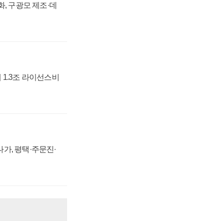
강화, 구광모 제조·데
 1.3조 라이선스비
가, 평택·주문진·