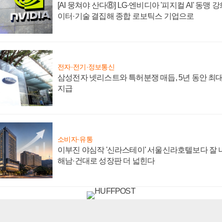
[AI 뭉쳐야 산다⑧] LG·엔비디아 '피지컬 AI' 동맹 
이터·기술 결집해 종합 로보틱스 기업으로
전자·전기·정보통신
삼성전자 넷리스트와 특허분쟁 매듭, 5년 동안 최대
지급
소비자·유통
이부진 야심작 '신라스테이' 서울신라호텔보다 잘 나
해남·건대로 성장판 더 넓힌다