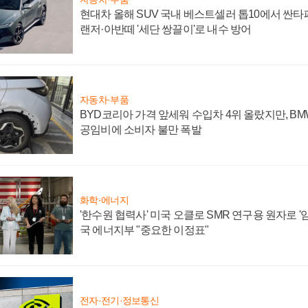
현대차 올해 SUV 국내 베스트셀러 톱10에서 싼타
랜저·아반떼 '세단 쌍끌이'로 내수 방어
자동차·부품
BYD코리아 가격 앞세워 수입차 4위 올랐지만, B
공임비에 소비자 불만 폭발
화학·에너지
'한수원 협력사' 미국 오클로 SMR 연구용 원자로 '임
국 에너지부 "중요한 이정표"
전자·전기·정보통신