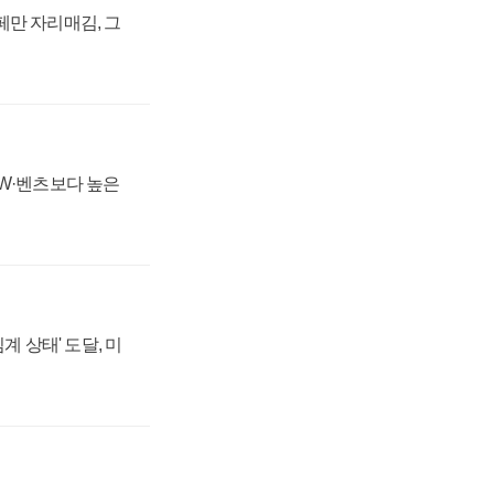
페만 자리매김, 그
MW·벤츠보다 높은
계 상태' 도달, 미