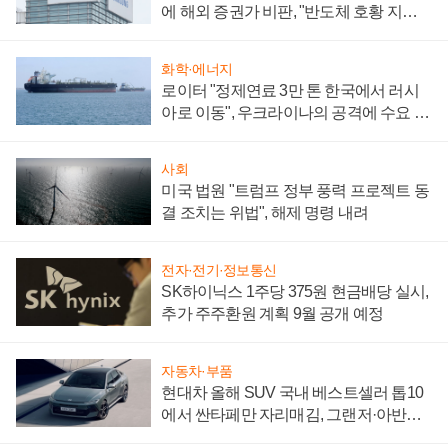
에 해외 증권가 비판, "반도체 호황 지속
성 의문"
화학·에너지
로이터 "정제연료 3만 톤 한국에서 러시
아로 이동", 우크라이나의 공격에 수요 늘
어
사회
미국 법원 "트럼프 정부 풍력 프로젝트 동
결 조치는 위법", 해제 명령 내려
전자·전기·정보통신
SK하이닉스 1주당 375원 현금배당 실시,
추가 주주환원 계획 9월 공개 예정
자동차·부품
현대차 올해 SUV 국내 베스트셀러 톱10
에서 싼타페만 자리매김, 그랜저·아반떼
'세단 쌍끌이'로 내수 방어