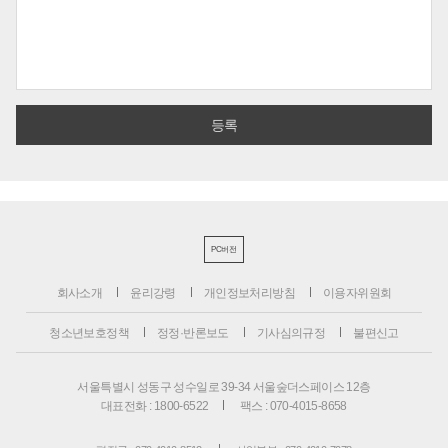
PC버전
회사소개
윤리강령
개인정보처리방침
이용자위원회
청소년보호정책
정정·반론보도
기사심의규정
불편신고
서울특별시 성동구 성수일로 39-34 서울숲더스페이스 12층
대표전화 : 1800-6522
팩스 : 070-4015-8658