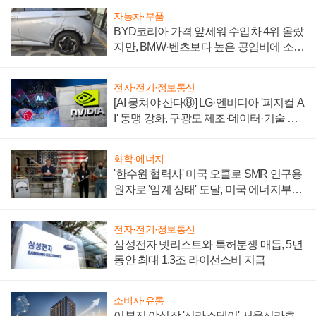
자동차·부품
BYD코리아 가격 앞세워 수입차 4위 올랐
지만, BMW·벤츠보다 높은 공임비에 소비
자 불만 폭발
전자·전기·정보통신
[AI 뭉쳐야 산다⑧] LG·엔비디아 '피지컬 A
I' 동맹 강화, 구광모 제조·데이터·기술 결
집해 종합 로보틱스 기업으로
화학·에너지
'한수원 협력사' 미국 오클로 SMR 연구용
원자로 '임계 상태' 도달, 미국 에너지부
"중요한 이정표"
전자·전기·정보통신
삼성전자 넷리스트와 특허분쟁 매듭, 5년
동안 최대 1.3조 라이선스비 지급
소비자·유통
이부진 야심작 '신라스테이' 서울신라호