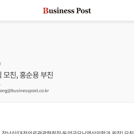
식 모친, 홍순용 부친
5
ng@businesspost.co.kr
 장남식(대전의료관광협회장·동양굿모닝영상의학과 원장) 모친상 