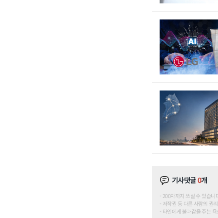
기사댓글
0
개
200자까지 쓰실 수 있습니다. (
저작권 등 다른 사람의 권리
타인에게 불쾌감을 주는 욕설