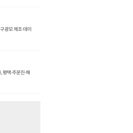
화, 구광모 제조·데이
, 평택·주문진·해