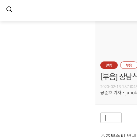
알림
부음
[부음] 장남
2020-02-13 18:10:4
공준호 기자 - junoko
△조복순씨 별세,