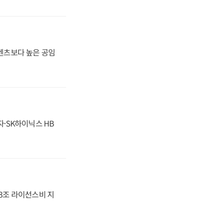
·벤츠보다 높은 공임
자·SK하이닉스 HB
.3조 라이선스비 지