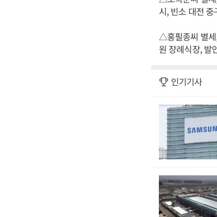
시, 빈소 대전 중구
△홍필종씨 별세,
원 장례식장, 발인 1
인기기사