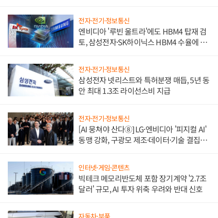
전자·전기·정보통신
엔비디아 '루빈 울트라'에도 HBM4 탑재 검
토, 삼성전자·SK하이닉스 HBM4 수율에 주
도권 갈린다
전자·전기·정보통신
삼성전자 넷리스트와 특허분쟁 매듭, 5년 동
안 최대 1.3조 라이선스비 지급
전자·전기·정보통신
[AI 뭉쳐야 산다⑧] LG·엔비디아 '피지컬 AI'
동맹 강화, 구광모 제조·데이터·기술 결집
해 종합 로보틱스 기업으로
인터넷·게임·콘텐츠
빅테크 메모리반도체 포함 장기계약 '2.7조
달러' 규모, AI 투자 위축 우려와 반대 신호
자동차·부품