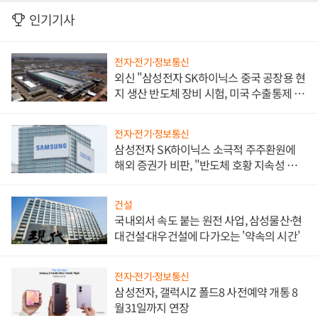
인기기사
전자·전기·정보통신
외신 "삼성전자 SK하이닉스 중국 공장용 현
지 생산 반도체 장비 시험, 미국 수출통제 대
비"
전자·전기·정보통신
삼성전자 SK하이닉스 소극적 주주환원에
해외 증권가 비판, "반도체 호황 지속성 의
문"
건설
국내외서 속도 붙는 원전 사업, 삼성물산·현
대건설·대우건설에 다가오는 '약속의 시간'
전자·전기·정보통신
삼성전자, 갤럭시Z 폴드8 사전예약 개통 8
월31일까지 연장