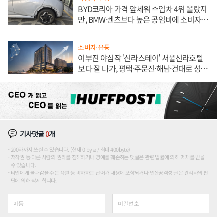
BYD코리아 가격 앞세워 수입차 4위 올랐지
만, BMW·벤츠보다 높은 공임비에 소비자
불만 폭발
소비자·유통
이부진 야심작 '신라스테이' 서울신라호텔
보다 잘 나가, 평택·주문진·해남·건대로 성
장판 더 넓힌다
기사댓글
0
개
200자까지 쓰실 수 있습니다. (현재 0 byte / 최대 400byte)
저작권 등 다른 사람의 권리를 침해하거나 명예를 훼손하는 댓글은 관련 법률에 의해 제재를 받을
수 있습니다.
타인에게 불쾌감을 주는 욕설 등 비하하는 단어가 내용에 포함되거나 인신공격성 글은 관리자의 판
단에 의해 삭제 합니다.