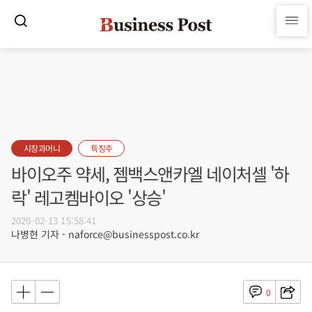
시장과머니
특징주
바이오주 약세, 젬백스앤카엘 네이처셀 '하
락' 레고켐바이오 '상승'
2020-02-13 15:58:41
나병현 기자 - naforce@businesspost.co.kr
0