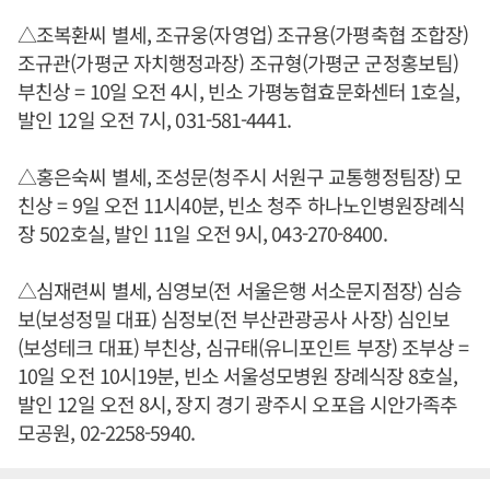
△조복환씨 별세, 조규웅(자영업) 조규용(가평축협 조합장)
조규관(가평군 자치행정과장) 조규형(가평군 군정홍보팀)
부친상 = 10일 오전 4시, 빈소 가평농협효문화센터 1호실,
발인 12일 오전 7시, 031-581-4441.
△홍은숙씨 별세, 조성문(청주시 서원구 교통행정팀장) 모
친상 = 9일 오전 11시40분, 빈소 청주 하나노인병원장례식
장 502호실, 발인 11일 오전 9시, 043-270-8400.
△심재련씨 별세, 심영보(전 서울은행 서소문지점장) 심승
보(보성정밀 대표) 심정보(전 부산관광공사 사장) 심인보
(보성테크 대표) 부친상, 심규태(유니포인트 부장) 조부상 =
10일 오전 10시19분, 빈소 서울성모병원 장례식장 8호실,
발인 12일 오전 8시, 장지 경기 광주시 오포읍 시안가족추
모공원, 02-2258-5940.