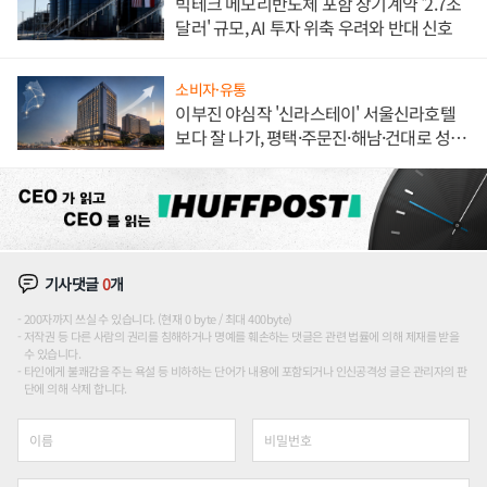
빅테크 메모리반도체 포함 장기계약 '2.7조
달러' 규모, AI 투자 위축 우려와 반대 신호
소비자·유통
이부진 야심작 '신라스테이' 서울신라호텔
보다 잘 나가, 평택·주문진·해남·건대로 성
장판 더 넓힌다
기사댓글
0
개
200자까지 쓰실 수 있습니다. (현재 0 byte / 최대 400byte)
저작권 등 다른 사람의 권리를 침해하거나 명예를 훼손하는 댓글은 관련 법률에 의해 제재를 받을
수 있습니다.
타인에게 불쾌감을 주는 욕설 등 비하하는 단어가 내용에 포함되거나 인신공격성 글은 관리자의 판
단에 의해 삭제 합니다.