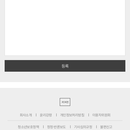
PC버전
회사소개
윤리강령
개인정보처리방침
이용자위원회
청소년보호정책
정정·반론보도
기사심의규정
불편신고