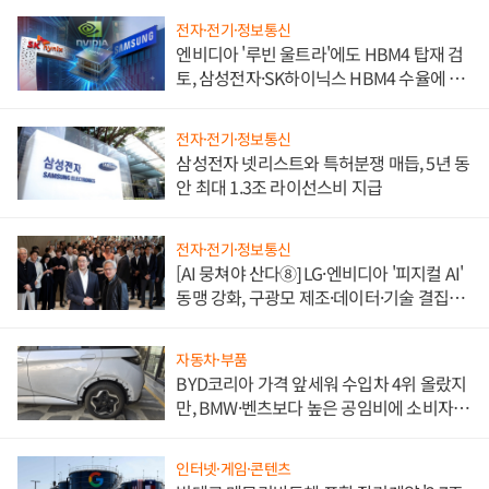
전자·전기·정보통신
엔비디아 '루빈 울트라'에도 HBM4 탑재 검
토, 삼성전자·SK하이닉스 HBM4 수율에 주
도권 갈린다
전자·전기·정보통신
삼성전자 넷리스트와 특허분쟁 매듭, 5년 동
안 최대 1.3조 라이선스비 지급
전자·전기·정보통신
[AI 뭉쳐야 산다⑧] LG·엔비디아 '피지컬 AI'
동맹 강화, 구광모 제조·데이터·기술 결집
해 종합 로보틱스 기업으로
자동차·부품
BYD코리아 가격 앞세워 수입차 4위 올랐지
만, BMW·벤츠보다 높은 공임비에 소비자
불만 폭발
인터넷·게임·콘텐츠