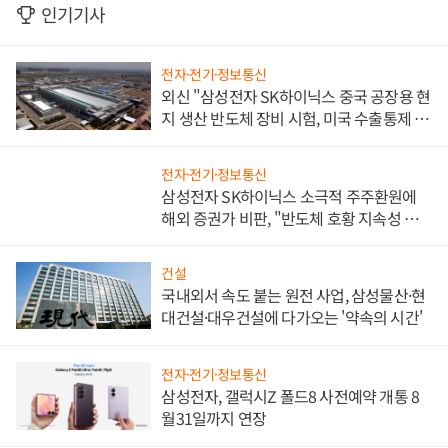
인기기사
전자·전기·정보통신
외신 "삼성전자 SK하이닉스 중국 공장용 현
지 생산 반도체 장비 시험, 미국 수출통제 대
비"
전자·전기·정보통신
삼성전자 SK하이닉스 소극적 주주환원에
해외 증권가 비판, "반도체 호황 지속성 의
문"
건설
국내외서 속도 붙는 원전 사업, 삼성물산·현
대건설·대우건설에 다가오는 '약속의 시간'
전자·전기·정보통신
삼성전자, 갤럭시Z 폴드8 사전예약 개통 8
월31일까지 연장