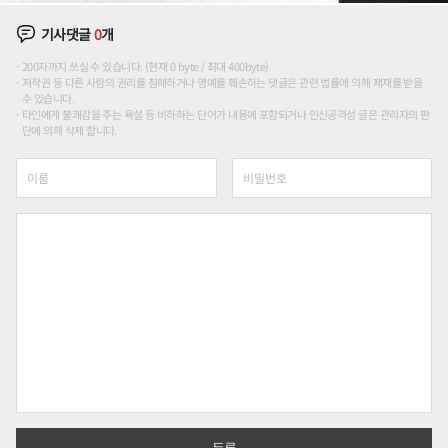
기사댓글
0
개
200자까지 쓰실 수 있습니다. (현재 0 byte / 최대 400byte)
저작권 등 다른 사람의 권리를 침해하거나 명예를 훼손하는 댓글은 관련 법률에 의해 제재를 받을
수 있습니다.
타인에게 불쾌감을 주는 욕설 등 비하하는 단어가 내용에 포함되거나 인신공격성 글은 관리자의 판
단에 의해 삭제 합니다.