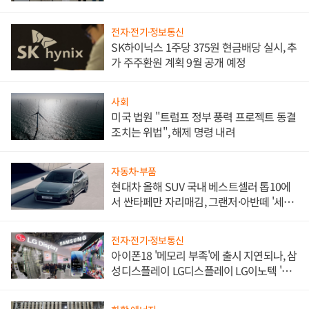
한 이정표"
전자·전기·정보통신
SK하이닉스 1주당 375원 현금배당 실시, 추
가 주주환원 계획 9월 공개 예정
사회
미국 법원 "트럼프 정부 풍력 프로젝트 동결
조치는 위법", 해제 명령 내려
자동차·부품
현대차 올해 SUV 국내 베스트셀러 톱10에
서 싼타페만 자리매김, 그랜저·아반떼 '세단
쌍끌이'로 내수 방어
전자·전기·정보통신
아이폰18 '메모리 부족'에 출시 지연되나, 삼
성디스플레이 LG디스플레이 LG이노텍 '탈
애플' 수익 다각화 속도