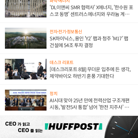
화학·에너지
'DL이앤씨 SMR 협력사' X에너지, '한수원 포
스코 동맹' 센트러스에너지와 우라늄 계약
체결
전자·전기·정보통신
SK하이닉스, 용인 'Y2' 팹과 청주 'M17' 팹
건설에 54조 투자 결정
데스크 리포트
[데스크리포트 8월] 무더운 입추에 든 생각,
제약바이오 하반기 훈풍 기대한다
정치
AI시대 맞아 25년 만에 전력산업 구조개편
시동, '발전5사 통합' 넘어 '한전 지주사' 재편
론도