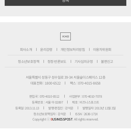
PC버전
회사소개
윤리강령
개인정보처리방침
이용자위원회
청소년보호정책
정정·반론보도
기사심의규정
불편신고
서울특별시 성동구 성수일로 39-34 서울숲더스페이스 12층
대표전화 : 1800-6522
팩스 : 070-4015-8658
편집국 : 070-4010-8512
사업본부 : 070-4010-7078
등록번호 : 서울 아 02897
제호 : 비즈니스포스트
등록일: 2013.11.13
발행·편집인 : 강석운
발행일자: 2013년 12월 2일
청소년보호책임자 : 강석운
ISSN : 2636-171X
Copyright ⓒ
B
USINESSPOST
. All rights reserved.