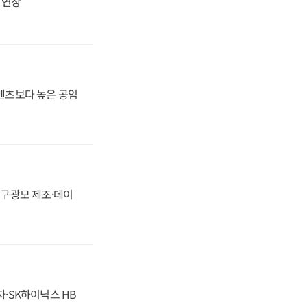
지 연장
·벤츠보다 높은 공임
화, 구광모 제조·데이
자·SK하이닉스 HB