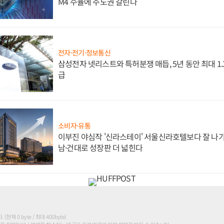
M4 수율에 주도권 갈린다
전자·전기·정보통신
삼성전자 넷리스트와 특허분쟁 매듭, 5년 동안 최대 1
급
소비자·유통
이부진 야심작 '신라스테이' 서울신라호텔보다 잘 나가
남·건대로 성장판 더 넓힌다
현재 0 byte / 최대 400byte)