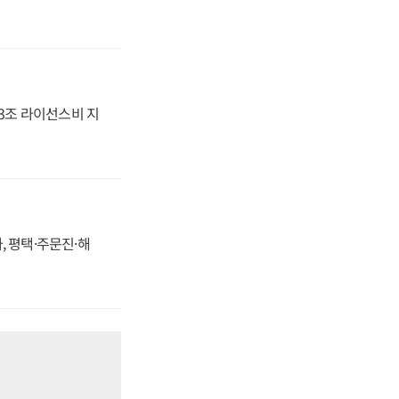
.3조 라이선스비 지
, 평택·주문진·해