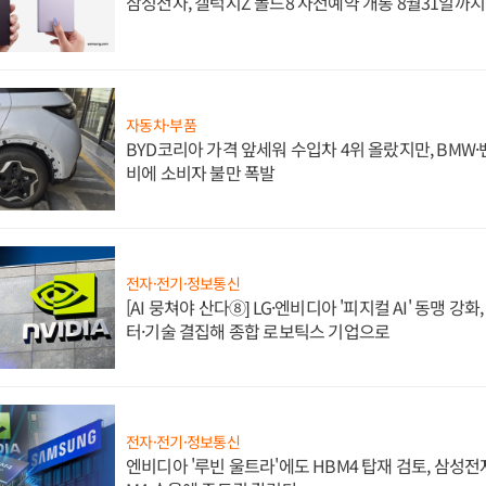
삼성전자, 갤럭시Z 폴드8 사전예약 개통 8월31일까
자동차·부품
BYD코리아 가격 앞세워 수입차 4위 올랐지만, BMW
비에 소비자 불만 폭발
전자·전기·정보통신
[AI 뭉쳐야 산다⑧] LG·엔비디아 '피지컬 AI' 동맹 강
터·기술 결집해 종합 로보틱스 기업으로
전자·전기·정보통신
엔비디아 '루빈 울트라'에도 HBM4 탑재 검토, 삼성전