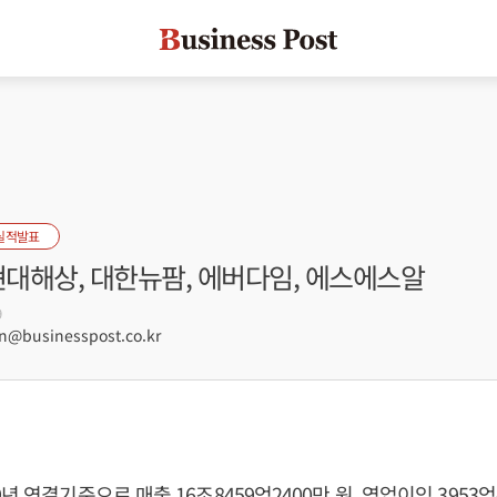
실적발표
현대해상, 대한뉴팜, 에버다임, 에스에스알
9
@businesspost.co.kr
년 연결기준으로 매출 16조8459억2400만 원, 영업이익 3953억4