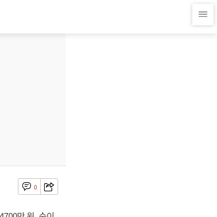
0
700만 원, 순이