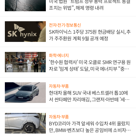
미국 법원 "트럼프 정부 풍력 프로젝트 동결
조치는 위법", 해제 명령 내려
전자·전기·정보통신
SK하이닉스 1주당 375원 현금배당 실시, 추
가 주주환원 계획 9월 공개 예정
화학·에너지
'한수원 협력사' 미국 오클로 SMR 연구용 원
자로 '임계 상태' 도달, 미국 에너지부 "중요
한 이정표"
자동차·부품
현대차 올해 SUV 국내 베스트셀러 톱10에
서 싼타페만 자리매김, 그랜저·아반떼 '세단
쌍끌이'로 내수 방어
자동차·부품
BYD코리아 가격 앞세워 수입차 4위 올랐지
만, BMW·벤츠보다 높은 공임비에 소비자