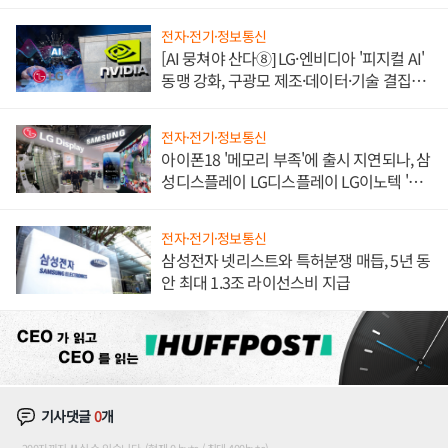
불만 폭발
전자·전기·정보통신
[AI 뭉쳐야 산다⑧] LG·엔비디아 '피지컬 AI'
동맹 강화, 구광모 제조·데이터·기술 결집
해 종합 로보틱스 기업으로
전자·전기·정보통신
아이폰18 '메모리 부족'에 출시 지연되나, 삼
성디스플레이 LG디스플레이 LG이노텍 '탈
애플' 수익 다각화 속도
전자·전기·정보통신
삼성전자 넷리스트와 특허분쟁 매듭, 5년 동
안 최대 1.3조 라이선스비 지급
기사댓글
0
개