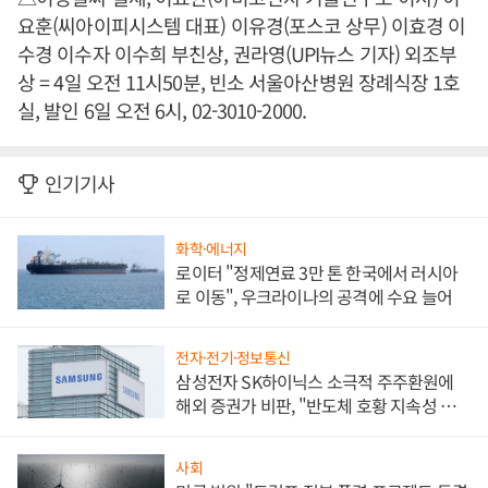
요훈(씨아이피시스템 대표) 이유경(포스코 상무) 이효경 이
수경 이수자 이수희 부친상, 권라영(UPI뉴스 기자) 외조부
상 = 4일 오전 11시50분, 빈소 서울아산병원 장례식장 1호
실, 발인 6일 오전 6시, 02-3010-2000.
인기기사
화학·에너지
로이터 "정제연료 3만 톤 한국에서 러시아
로 이동", 우크라이나의 공격에 수요 늘어
전자·전기·정보통신
삼성전자 SK하이닉스 소극적 주주환원에
해외 증권가 비판, "반도체 호황 지속성 의
문"
사회