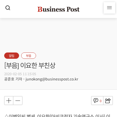
알림
부음
[부음] 이요한 부친상
2020-02-05 11:15:05
공준호 기자 - junokong@businesspost.co.kr
0
△이병일씨 별세, 이요한(아비코전자 기술연구소 이사) 이