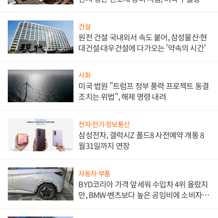
대비"
건설
원전 건설 국내외서 속도 붙어, 삼성물산·현
대건설·대우건설에 다가오는 '약속의 시간'
사회
미국 법원 "트럼프 정부 풍력 프로젝트 동결
조치는 위법", 해제 명령 내려
전자·전기·정보통신
삼성전자, 갤럭시Z 폴드8 사전예약 개통 8
월31일까지 연장
자동차·부품
BYD코리아 가격 앞세워 수입차 4위 올랐지
만, BMW·벤츠보다 높은 공임비에 소비자
불만 폭발