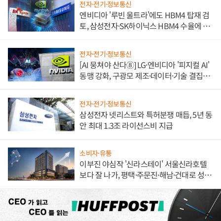
전자·전기·정보통신
엔비디아 '루빈 울트라'에도 HBM4 탑재 검
토, 삼성전자·SK하이닉스 HBM4 수율에 주
도권 갈린다
전자·전기·정보통신
[AI 뭉쳐야 산다⑧] LG·엔비디아 '피지컬 AI'
동맹 강화, 구광모 제조·데이터·기술 결집
해 종합 로보틱스 기업으로
전자·전기·정보통신
삼성전자 넷리스트와 특허분쟁 매듭, 5년 동
안 최대 1.3조 라이선스비 지급
소비자·유통
이부진 야심작 '신라스테이' 서울신라호텔
보다 잘 나가, 평택·주문진·해남·건대로 성
장판 더 넓힌다