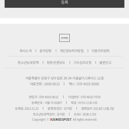
PC버전
회사소개
윤리강령
개인정보처리방침
이용자위원회
청소년보호정책
정정·반론보도
기사심의규정
불편신고
서울특별시 성동구 성수일로 39-34 서울숲더스페이스 12층
대표전화 : 1800-6522
팩스 : 070-4015-8658
편집국 : 070-4010-8512
사업본부 : 070-4010-7078
등록번호 : 서울 아 02897
제호 : 비즈니스포스트
등록일: 2013.11.13
발행·편집인 : 강석운
발행일자: 2013년 12월 2일
청소년보호책임자 : 강석운
ISSN : 2636-171X
Copyright ⓒ
B
USINESSPOST
. All rights reserved.