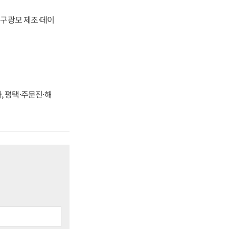
화, 구광모 제조·데이
, 평택·주문진·해