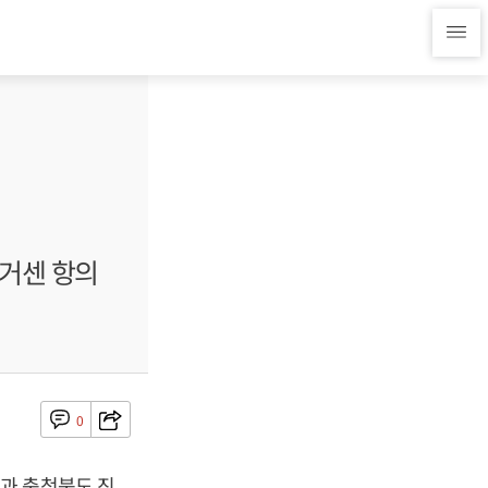
 거센 항의
0
과 충청북도 진