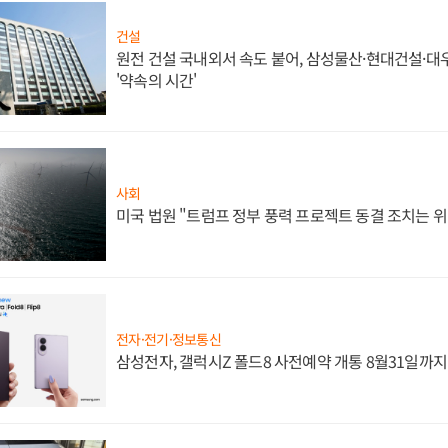
건설
원전 건설 국내외서 속도 붙어, 삼성물산·현대건설·
'약속의 시간'
사회
미국 법원 "트럼프 정부 풍력 프로젝트 동결 조치는 위
전자·전기·정보통신
삼성전자, 갤럭시Z 폴드8 사전예약 개통 8월31일까