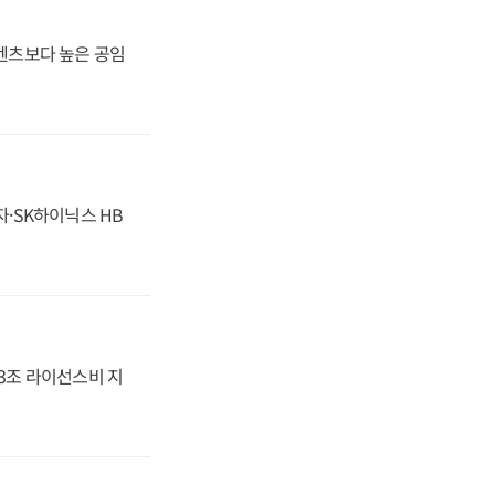
·벤츠보다 높은 공임
자·SK하이닉스 HB
.3조 라이선스비 지