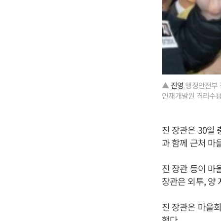
▲
진영
행정안전부 
인재개발원 격리수용
진 장관은 30일
과 함께 근처 마
진 장관 등이 마
장관은 외투, 양
진 장관은 마을
했다.