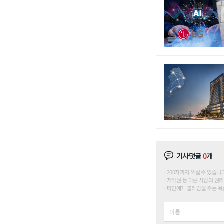
기사댓글
0
개
200자까지 쓰실 수 있습니다. (
저작권 등 다른 사람의 권리
타인에게 불쾌감을 주는 욕설