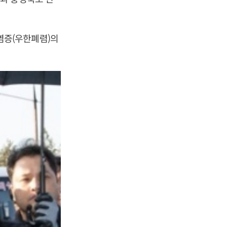
염증(우한폐렴)의