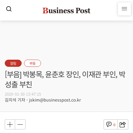
알림
부음
[부음] 박봉목, 윤춘호 장인, 이재관 부인, 박
성출 부친
2020-01-30 15:47:15
김지석 기자 - jskim@businesspost.co.kr
0