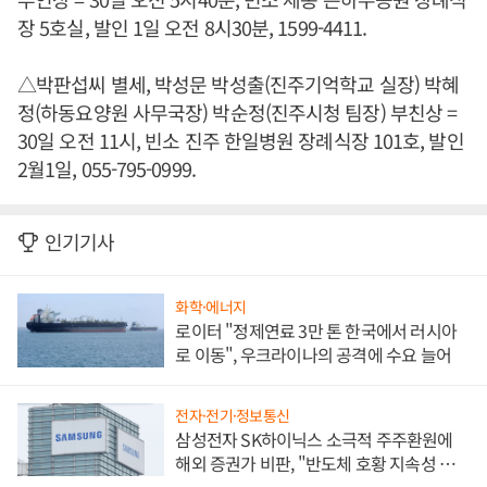
장 5호실, 발인 1일 오전 8시30분, 1599-4411.
△박판섭씨 별세, 박성문 박성출(진주기억학교 실장) 박혜
정(하동요양원 사무국장) 박순정(진주시청 팀장) 부친상 =
30일 오전 11시, 빈소 진주 한일병원 장례식장 101호, 발인
2월1일, 055-795-0999.
인기기사
화학·에너지
로이터 "정제연료 3만 톤 한국에서 러시아
로 이동", 우크라이나의 공격에 수요 늘어
전자·전기·정보통신
삼성전자 SK하이닉스 소극적 주주환원에
해외 증권가 비판, "반도체 호황 지속성 의