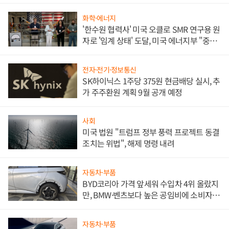
문"
화학·에너지
'한수원 협력사' 미국 오클로 SMR 연구용 원
자로 '임계 상태' 도달, 미국 에너지부 "중요
한 이정표"
전자·전기·정보통신
SK하이닉스 1주당 375원 현금배당 실시, 추
가 주주환원 계획 9월 공개 예정
사회
미국 법원 "트럼프 정부 풍력 프로젝트 동결
조치는 위법", 해제 명령 내려
자동차·부품
BYD코리아 가격 앞세워 수입차 4위 올랐지
만, BMW·벤츠보다 높은 공임비에 소비자
불만 폭발
자동차·부품