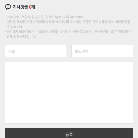
기사댓글
0
개
200자까지 쓰실 수 있습니다. (현재 0 byte / 최대 400byte)
저작권 등 다른 사람의 권리를 침해하거나 명예를 훼손하는 댓글은 관련 법률에 의해 제재를 받을
수 있습니다.
타인에게 불쾌감을 주는 욕설 등 비하하는 단어가 내용에 포함되거나 인신공격성 글은 관리자의 판
단에 의해 삭제 합니다.