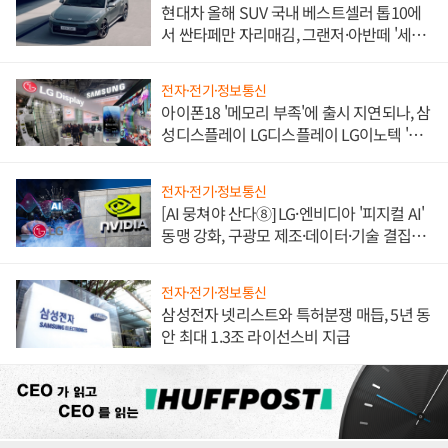
현대차 올해 SUV 국내 베스트셀러 톱10에
서 싼타페만 자리매김, 그랜저·아반떼 '세단
쌍끌이'로 내수 방어
전자·전기·정보통신
아이폰18 '메모리 부족'에 출시 지연되나, 삼
성디스플레이 LG디스플레이 LG이노텍 '탈
애플' 수익 다각화 속도
전자·전기·정보통신
[AI 뭉쳐야 산다⑧] LG·엔비디아 '피지컬 AI'
동맹 강화, 구광모 제조·데이터·기술 결집
해 종합 로보틱스 기업으로
전자·전기·정보통신
삼성전자 넷리스트와 특허분쟁 매듭, 5년 동
안 최대 1.3조 라이선스비 지급