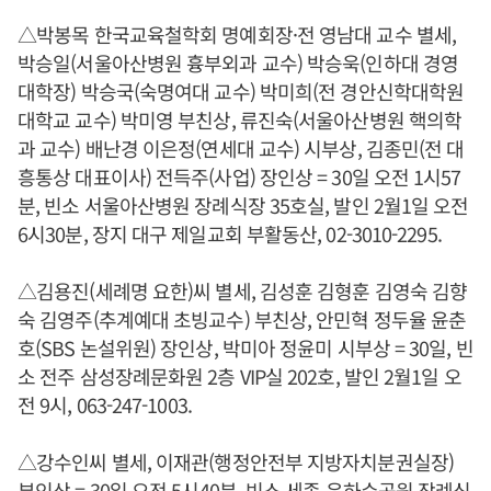
△박봉목 한국교육철학회 명예회장·전 영남대 교수 별세,
박승일(서울아산병원 흉부외과 교수) 박승욱(인하대 경영
대학장) 박승국(숙명여대 교수) 박미희(전 경안신학대학원
대학교 교수) 박미영 부친상, 류진숙(서울아산병원 핵의학
과 교수) 배난경 이은정(연세대 교수) 시부상, 김종민(전 대
흥통상 대표이사) 전득주(사업) 장인상 = 30일 오전 1시57
분, 빈소 서울아산병원 장례식장 35호실, 발인 2월1일 오전
6시30분, 장지 대구 제일교회 부활동산, 02-3010-2295.
△김용진(세례명 요한)씨 별세, 김성훈 김형훈 김영숙 김향
숙 김영주(추계예대 초빙교수) 부친상, 안민혁 정두율 윤춘
호(SBS 논설위원) 장인상, 박미아 정윤미 시부상 = 30일, 빈
소 전주 삼성장례문화원 2층 VIP실 202호, 발인 2월1일 오
전 9시, 063-247-1003.
△강수인씨 별세, 이재관(행정안전부 지방자치분권실장)
부인상 = 30일 오전 5시40분, 빈소 세종 은하수공원 장례식